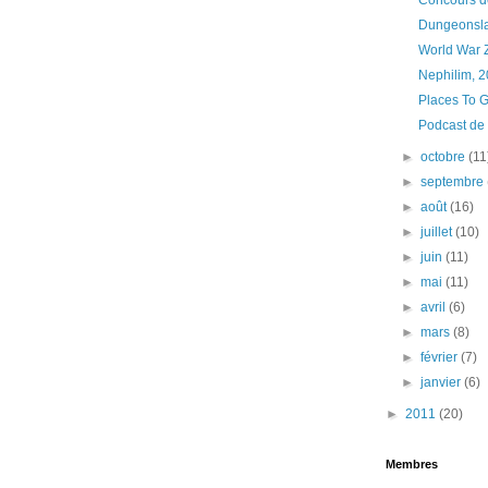
Concours de
Dungeonsla
World War 
Nephilim, 2
Places To G
Podcast de 
►
octobre
(11
►
septembre
►
août
(16)
►
juillet
(10)
►
juin
(11)
►
mai
(11)
►
avril
(6)
►
mars
(8)
►
février
(7)
►
janvier
(6)
►
2011
(20)
Membres