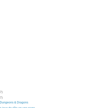
(7)
(7)
 Dungeons & Dragons