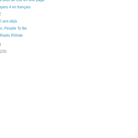
 jeux de rôle en une page
yers 4 en français
Z
0 ans déjà
o, People To Be
Radio Rôliste
)
(15)