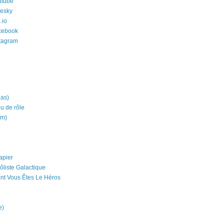
utube
uesky
.io
cebook
stagram
ias)
eu de rôle
um)
apier
ôliste Galactique
nt Vous Êtes Le Héros
e)