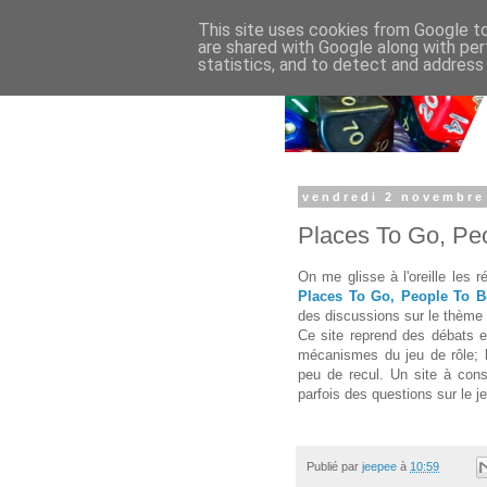
This site uses cookies from Google to 
are shared with Google along with per
statistics, and to detect and address
vendredi 2 novembre
Places To Go, Pe
On me glisse à l'oreille les r
Places To Go, People To B
des discussions sur le thème 
Ce site reprend des débats et
mécanismes du jeu de rôle; l
peu de recul. Un site à con
parfois des questions sur le j
Publié par
jeepee
à
10:59