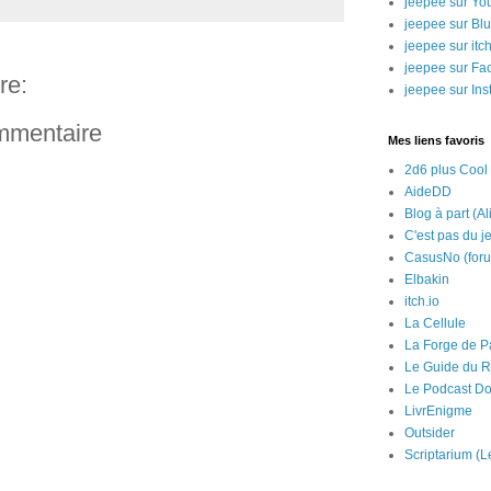
jeepee sur Yo
jeepee sur Bl
jeepee sur itch
jeepee sur Fa
re:
jeepee sur In
ommentaire
Mes liens favoris
2d6 plus Cool
AideDD
Blog à part (Al
C'est pas du j
CasusNo (for
Elbakin
itch.io
La Cellule
La Forge de P
Le Guide du R
Le Podcast Do
LivrEnigme
Outsider
Scriptarium (L