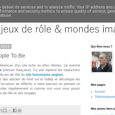
deliver its services and to analyze traffic. Your IP address and
formance and security metrics to ensure quality of service, ge
 abuse.
 2012
Qui êtes-vous ?
ople To Be
éférences d'un site riche en infos rôlistes, j'ai nommé
e
(version française). Ce site reprend les traductions
du jeu de rôle du
site homonyme anglais
.
 des articles de fond sur le hobby et décortique les
'occasion de réfléchir à notre passion en prenant un
Mes pages
sulter régulièrement si comme moi vous vous posez
Accueil
eu de rôle et ses rouages.
Téléchargeme
Mes autres liens 