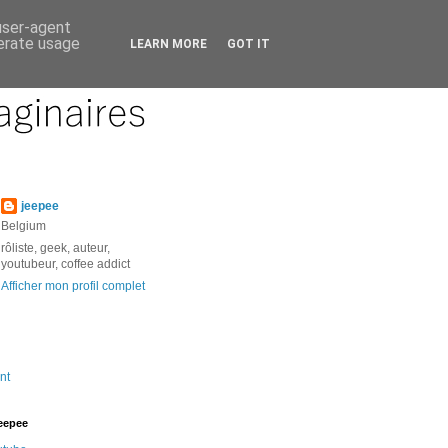
 user-agent
nerate usage
LEARN MORE
GOT IT
jeepee
Belgium
rôliste, geek, auteur,
youtubeur, coffee addict
Afficher mon profil complet
nt
jeepee