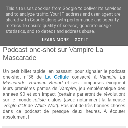
This site uses cookies from Google to deliver its services
and to analyze traffic. Your IP address and user-agent are
shared with Google along with performance and security
metrics to ensure quality of service, generate usage
statistics, and to detect and address abuse.
▼
LEARN MORE
GOT IT
mercredi 14 janvier 2015
Podcast one-shot sur Vampire La
Mascarade
Un petit billet rapide, en passant, pour signaler le podcast
one-shot n°36 de
La Cellule
consacré à
Vampire La
Mascarade.
Romaric Briand
et ses comparses évoquent
leurs premières parties de
Vampire
, jeu emblématique des
années 90 et son impact (certains parleront de révolution)
sur le monde
rôliste
d'alors (avec notamment la fameuse
Règle d'Or
de
White Wolf
). Pas mal de très bonnes choses
dans ce podcast de presque deux heures. A écouter
absolument !