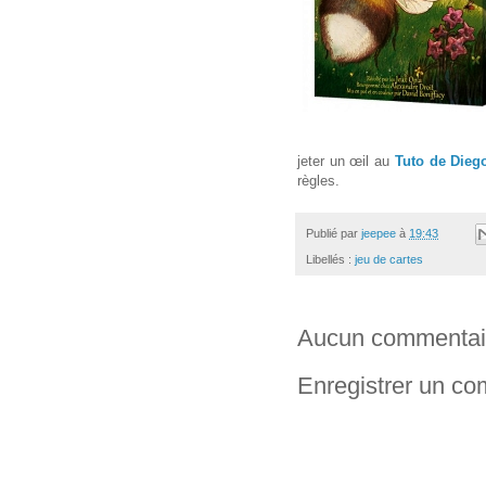
jeter un œil au
Tuto de Dieg
règles.
Publié par
jeepee
à
19:43
Libellés :
jeu de cartes
Aucun commentai
Enregistrer un c