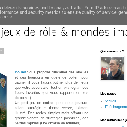
deliver its services and to analyze traffic. Your IP address and
formance and security metrics to ensure quality of service, ge
 abuse.
17
Qui êtes-vous ?
Pollen
vous propose d'incarner des abeilles
et des bourdons en quête de pollen; pour
gagner, il vous faudra butiner plus de fleurs
que votre adversaire, tout en privilégiant vos
fleurs favorites (qui vous rapporteront plus
Mes pages
de points).
Accueil
Un petit jeu de cartes, pour deux joueurs,
Téléchargeme
alliant stratégie et thème
nature
, joliment
illustré. Des règles simples mais offrant une
grande variété de stratégies possibles, des
Mes autres liens 
parties rapides (une dizaine de minutes).