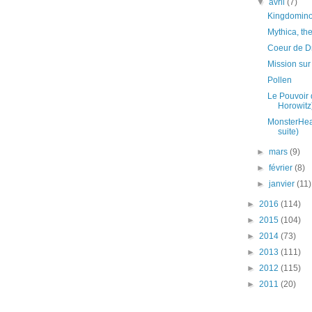
▼
avril
(7)
Kingdomin
Mythica, t
Coeur de D
Mission sur
Pollen
Le Pouvoir 
Horowitz
MonsterHea
suite)
►
mars
(9)
►
février
(8)
►
janvier
(11)
►
2016
(114)
►
2015
(104)
►
2014
(73)
►
2013
(111)
►
2012
(115)
►
2011
(20)