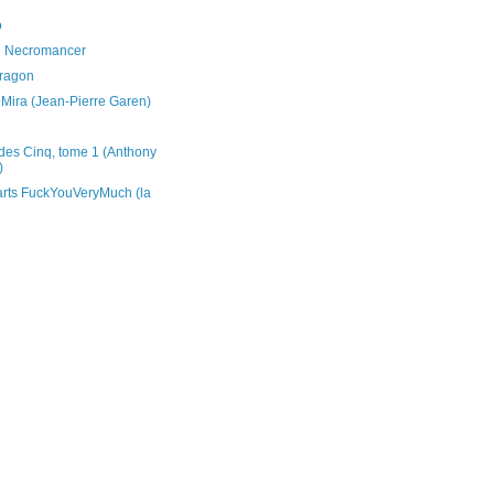
o
he Necromancer
ragon
 Mira (Jean-Pierre Garen)
des Cinq, tome 1 (Anthony
)
rts FuckYouVeryMuch (la