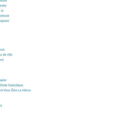
utube
uesky
.io
cebook
stagram
ias)
eu de rôle
um)
apier
ôliste Galactique
nt Vous Êtes Le Héros
e)