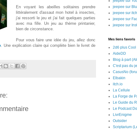
jeepee sur Yo
En voyant les abeilles solitaires prendre
jeepee sur Bl
littéralement d'assaut mon hotel à insectes,
jeepee sur itch
j'ai ressorti le jeu et j'ai fait quelques parties
jeepee sur Fa
avec ma fille. Un jeu au thème printanier,
jeepee sur In
bien de circonstance.
Mes liens favoris
Pour vous faire une idée du jeu, allez donc
o
. Une explication claire qui complète bien le livret de
2d6 plus Cool
AideDD
Blog à part (Al
C'est pas du j
CasusNo (for
Elbakin
itch.io
La Cellule
re:
La Forge de P
Le Guide du R
ommentaire
Le Podcast Do
LivrEnigme
Outsider
Scriptarium (L