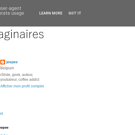
 user-agent
nerate usage
LEARN MORE
GOT IT
jeepee
Belgium
rôliste, geek, auteur,
youtubeur, coffee addict
Afficher mon profil complet
nt
jeepee