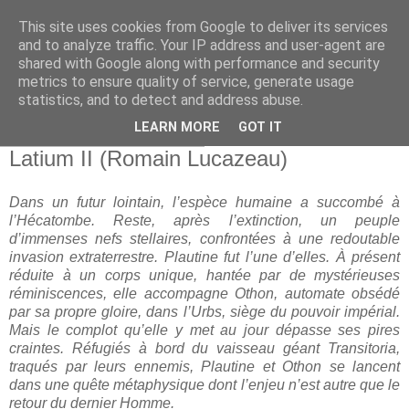
This site uses cookies from Google to deliver its services
and to analyze traffic. Your IP address and user-agent are
shared with Google along with performance and security
metrics to ensure quality of service, generate usage
statistics, and to detect and address abuse.
▼
LEARN MORE
GOT IT
dimanche 29 janvier 2023
Latium II (Romain Lucazeau)
Dans un futur lointain, l’espèce humaine a succombé à
l’Hécatombe. Reste, après l’extinction, un peuple
d’immenses nefs stellaires, confrontées à une redoutable
invasion extraterrestre. Plautine fut l’une d’elles. À présent
réduite à un corps unique, hantée par de mystérieuses
réminiscences, elle accompagne Othon, automate obsédé
par sa propre gloire, dans l’Urbs, siège du pouvoir impérial.
Mais le complot qu’elle y met au jour dépasse ses pires
craintes. Réfugiés à bord du vaisseau géant Transitoria,
traqués par leurs ennemis, Plautine et Othon se lancent
dans une quête métaphysique dont l’enjeu n’est autre que le
retour du dernier Homme.