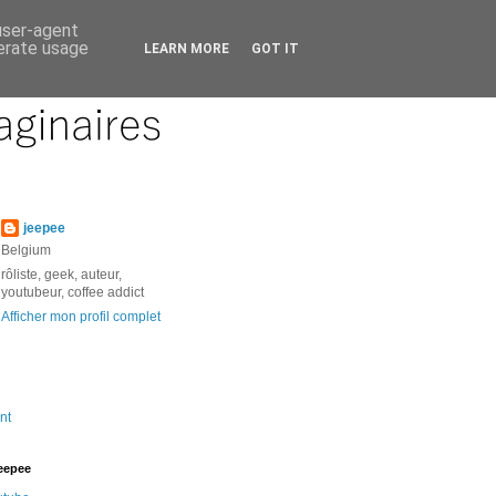
 user-agent
nerate usage
LEARN MORE
GOT IT
jeepee
Belgium
rôliste, geek, auteur,
youtubeur, coffee addict
Afficher mon profil complet
nt
jeepee