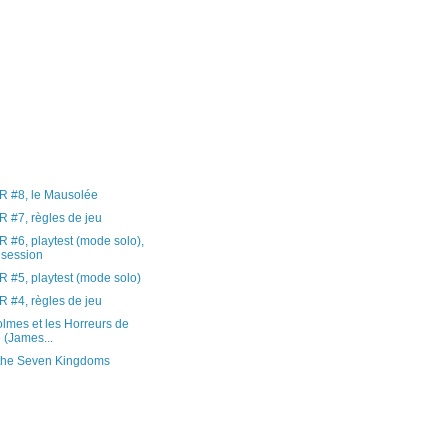
R #8, le Mausolée
 #7, règles de jeu
 #6, playtest (mode solo),
 session
 #5, playtest (mode solo)
 #4, règles de jeu
lmes et les Horreurs de
 (James...
 the Seven Kingdoms
)