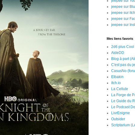
jeepee sur Yo
jeepee sur Bl
jeepee sur itch
jeepee sur Fa
jeepee sur In
Mes liens favoris
2d6 plus Cool
AideDD
Blog à part (Al
C'est pas du j
CasusNo (for
Elbakin
itch.io
La Cellule
La Forge de P
Le Guide du R
Le Podcast Do
LivrEnigme
Outsider
Scriptarium (L