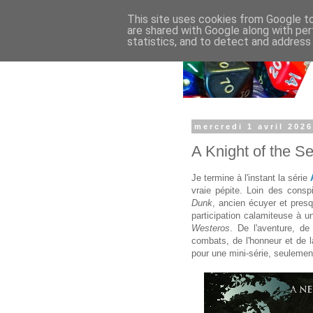
This site uses cookies from Google to 
are shared with Google along with per
statistics, and to detect and address
mercredi 1 avril 202
A Knight of the 
Je termine à l'instant la série
vraie pépite. Loin des conspi
Dunk
, ancien écuyer et pres
participation calamiteuse à u
Westeros
. De l'aventure, de
combats, de l'honneur et de l
pour une mini-série, seulemen