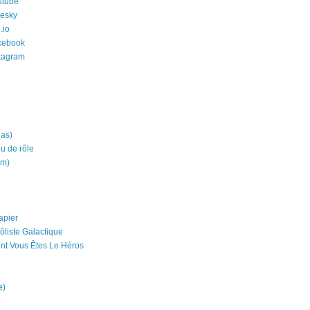
utube
uesky
.io
cebook
stagram
ias)
eu de rôle
um)
apier
ôliste Galactique
nt Vous Êtes Le Héros
e)