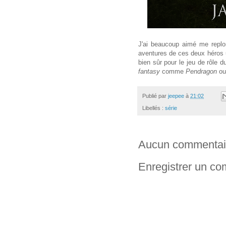
J'ai beaucoup aimé me replo
aventures de ces deux héros u
bien sûr pour le jeu de rôle 
fantasy
comme
Pendragon
o
Publié par
jeepee
à
21:02
Libellés :
série
Aucun commentai
Enregistrer un c