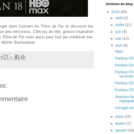
Archives du blog
▼
2026
(88)
►
août
(2)
►
juillet
(12)
nger dans l'univers du
Trône de Fer
et découvrir les
n peu méconnus. Côté jeu de rôle, grosse inspiration
►
juin
(9)
du
Trône de Fer
mais aussi pour tout jeu médiéval
low-
►
mai
(13)
u
Mythic Bastionland
.
▼
avril
(8)
Apex
Fantasy OS
Fantasy OSR
Fantasy OSR
seconde
Fantasy OSR
re:
Fantasy OSR
Sherlock Ho
ommentaire
Highgate
A Knight of
►
mars
(18)
►
février
(7)
►
janvier
(19