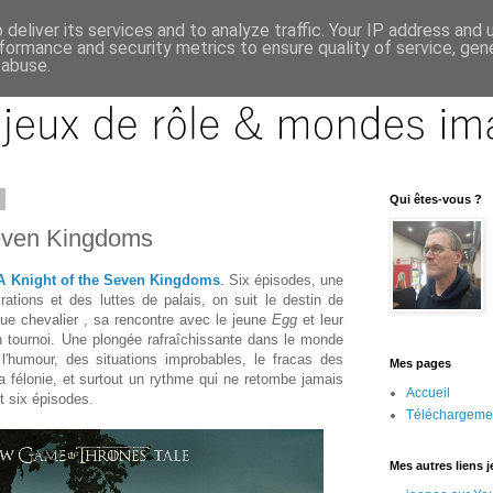
deliver its services and to analyze traffic. Your IP address and
formance and security metrics to ensure quality of service, ge
 abuse.
6
Qui êtes-vous ?
Seven Kingdoms
A Knight of the Seven Kingdoms
. Six épisodes, une
rations et des luttes de palais, on suit le destin de
que chevalier , sa rencontre avec le jeune
Egg
et leur
n tournoi. Une plongée rafraîchissante dans le monde
 l'humour, des situations improbables, le fracas des
Mes pages
a félonie, et surtout un rythme qui ne retombe jamais
Accueil
t six épisodes.
Téléchargeme
Mes autres liens 