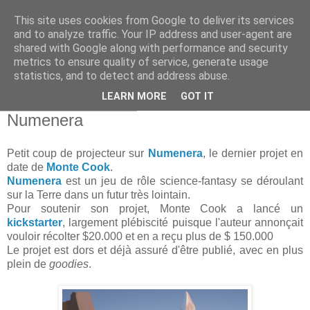
This site uses cookies from Google to deliver its services
and to analyze traffic. Your IP address and user-agent are
shared with Google along with performance and security
metrics to ensure quality of service, generate usage
statistics, and to detect and address abuse.
▼
LEARN MORE
GOT IT
vendredi 24 août 2012
Numenera
Petit coup de projecteur sur
Numenera
, le dernier projet en
date de
Monte Cook
.
Numenera
est un jeu de rôle science-fantasy se déroulant
sur la Terre dans un futur très lointain.
Pour soutenir son projet, Monte Cook a lancé un
kickstarter
, largement plébiscité puisque l'auteur annonçait
vouloir récolter $20.000 et en a reçu plus de $ 150.000
Le projet est dors et déjà assuré d'être publié, avec en plus
plein de
goodies
.