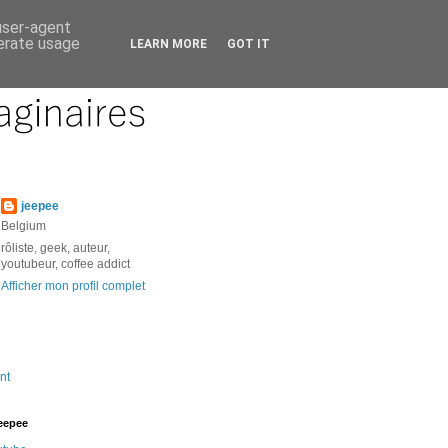
 user-agent
nerate usage
LEARN MORE
GOT IT
jeepee
Belgium
rôliste, geek, auteur,
youtubeur, coffee addict
Afficher mon profil complet
nt
jeepee