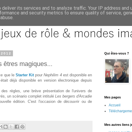
deliver its services and to analyze traffic. Your IP address and
formance and security metrics to ensure quality of service, ge
 abuse.
 2012
Qui êtes-vous ?
êtres magiques...
e que le
Starter Kit
pour
Nephilim 4
est disponible en
était déjà disponible en version électronique depuis
 des règles, une brève présentation de l'univers de
rés, un scénario complet intitulé
Les bergers d'Arcadie
Mes pages
uvelle édition. C'est l'occasion de découvrir ou de
Accueil
Téléchargeme
Mes autres liens 