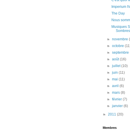
C'est quoi l
Imperium I
The Day
Nous somme
Musiques S
Sombres
►
novembre
►
octobre
(11
►
septembre
►
août
(16)
►
juillet
(10)
►
juin
(11)
►
mai
(11)
►
avril
(6)
►
mars
(8)
►
février
(7)
►
janvier
(6)
►
2011
(20)
Membres