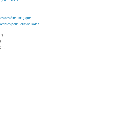
e jeu de rôle?
V
s des êtres magiques...
ombres pour Jeux de Rôles
(7)
)
(15)