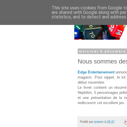
This site uses cookies from Google to 
are shared with Google along with per
statistics, and to detect and address
mercredi 5 décembre
Nous sommes des 
Edge Entertainement
annonc
magasin. Pour rappel, le kit 
début novembre.
Le livret contient un résumé
Nephilim, 5 personnages préti
et une présentation de la no
redécouvrir cet excellent jeu.
Publié par
jeepee
à
09:47