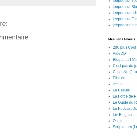
jeepee sur Yo
jeepee sur Bl
jeepee sur itch
jeepee sur Fa
re:
jeepee sur In
ommentaire
Mes liens favoris
2d6 plus Cool
AideDD
Blog à part (Al
C'est pas du j
CasusNo (for
Elbakin
itch.io
La Cellule
La Forge de P
Le Guide du R
Le Podcast Do
LivrEnigme
Outsider
Scriptarium (L