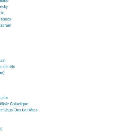
utube
uesky
.io
cebook
stagram
ias)
eu de rôle
um)
apier
ôliste Galactique
nt Vous Êtes Le Héros
e)