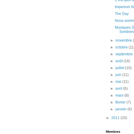
C'est quoi l
Imperium I
The Day
Nous somme
Musiques S
Sombres
►
novembre
►
octobre
(11
►
septembre
►
août
(16)
►
juillet
(10)
►
juin
(11)
►
mai
(11)
►
avril
(6)
►
mars
(8)
►
février
(7)
►
janvier
(6)
►
2011
(20)
Membres