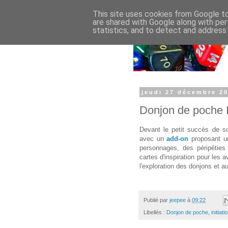
This site uses cookies from Google to 
are shared with Google along with per
statistics, and to detect and address
jeudi 27 décembre 2
Donjon de poche I
Devant le petit succès de 
avec un
add-on
proposant u
personnages, des péripéties
cartes d'inspiration pour les
l'exploration des donjons et a
Publié par
jeepee
à
09:22
Libellés :
Donjon de poche
,
initiati