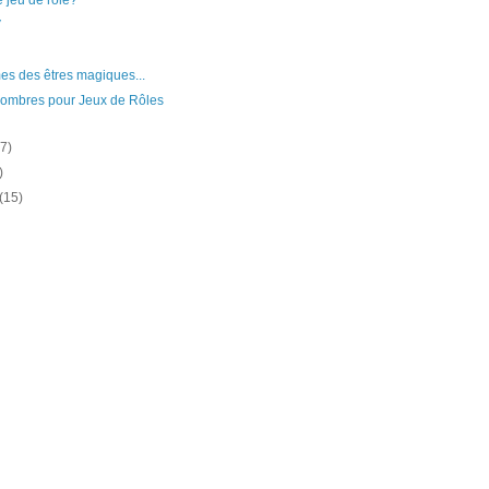
e jeu de rôle?
V
s des êtres magiques...
ombres pour Jeux de Rôles
(7)
)
(15)