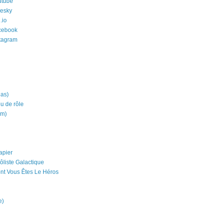
utube
uesky
.io
cebook
stagram
ias)
eu de rôle
um)
apier
ôliste Galactique
nt Vous Êtes Le Héros
e)