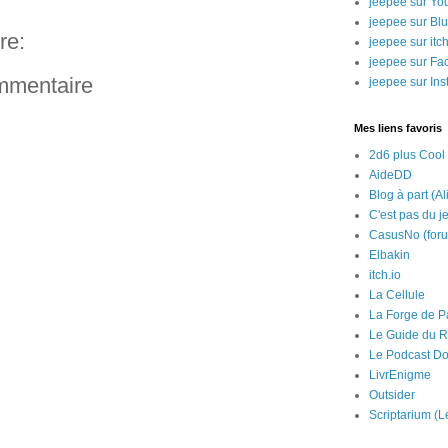
jeepee sur Yo
jeepee sur Bl
re:
jeepee sur itch
jeepee sur Fa
ommentaire
jeepee sur In
Mes liens favoris
2d6 plus Cool
AideDD
Blog à part (Al
C'est pas du j
CasusNo (for
Elbakin
itch.io
La Cellule
La Forge de P
Le Guide du R
Le Podcast Do
LivrEnigme
Outsider
Scriptarium (L