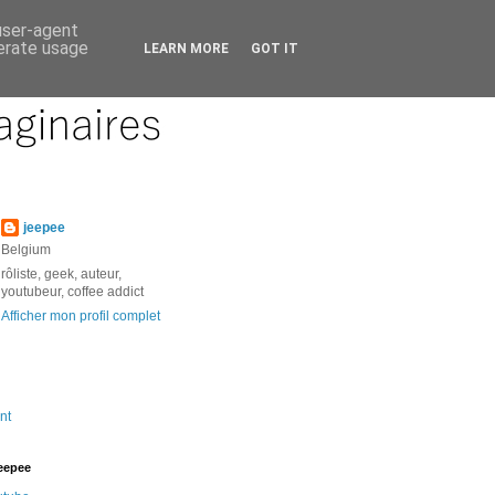
 user-agent
nerate usage
LEARN MORE
GOT IT
jeepee
Belgium
rôliste, geek, auteur,
youtubeur, coffee addict
Afficher mon profil complet
nt
jeepee