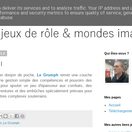
deliver its services and to analyze traffic. Your IP address and
formance and security metrics to ensure quality of service, ge
 abuse.
012
Qui êtes-vous ?
I
son donjon de poche,
Le Grumph
remet une couche
ne gestion simple des compétences et pouvoirs des
 pour ajouter un peu d'épaisseur aux combats, des
 aventures et des embûches spécialement prévues pour
utres complexes souterrains.
Mes pages
Accueil
Téléchargeme
on
,
Le Grumph
Mes autres liens 