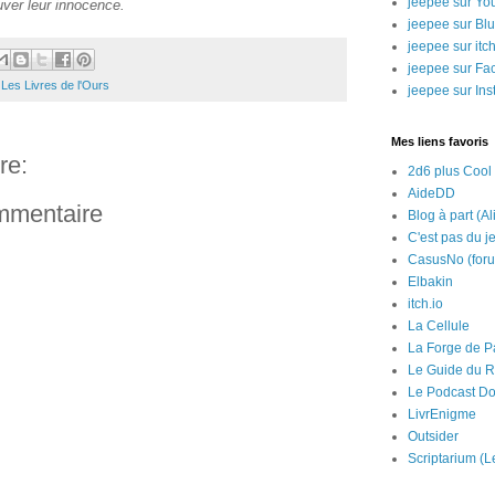
jeepee sur Yo
ouver leur innocence.
jeepee sur Bl
jeepee sur itch
jeepee sur Fa
,
Les Livres de l'Ours
jeepee sur In
Mes liens favoris
re:
2d6 plus Cool
AideDD
ommentaire
Blog à part (Al
C'est pas du j
CasusNo (for
Elbakin
itch.io
La Cellule
La Forge de P
Le Guide du R
Le Podcast Do
LivrEnigme
Outsider
Scriptarium (L