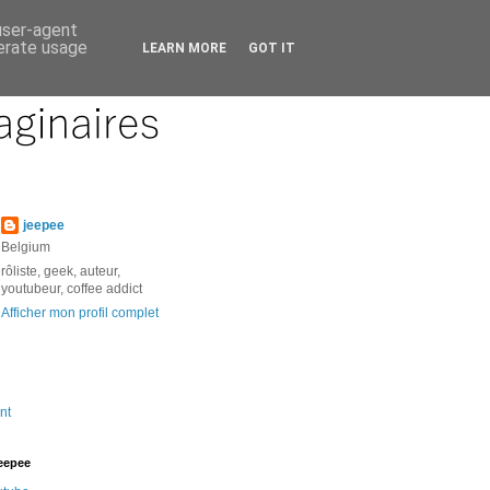
 user-agent
nerate usage
LEARN MORE
GOT IT
jeepee
Belgium
rôliste, geek, auteur,
youtubeur, coffee addict
Afficher mon profil complet
nt
jeepee