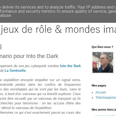
deliver its services and to analyze traffic. Your IP address and
formance and security metrics to ensure quality of service, ge
 abuse.
6
Qui êtes-vous ?
nario pour Into the Dark
loppement de son jeu cyberpunk sombre
Into the Dark
tulé
La Sentinelle
.
ne expédition envoyée enquêter sur un signal extra-
astéroïde perdus dans les confins de l'expansion
Mes pages
ns des enveloppes qui ne sont pas les leurs, sans le
Accueil
on, à bord d'un vaisseau qui va bientôt exploser. Ceux
Téléchargeme
ont être recueilli par un vaisseau de transport où ils
echerchés pour terrorisme : on les accuse d'être des
r détruit le vaisseau de l'expédition.
Mes autres liens 
éterminer ce qui s'est exactement passé au cours des