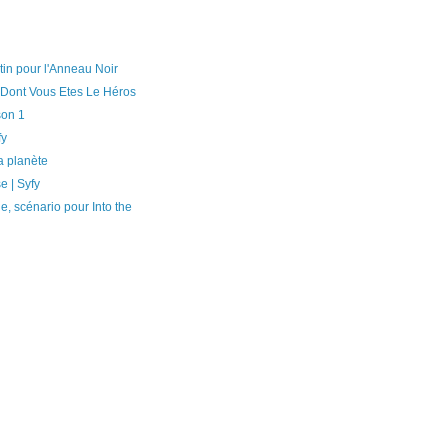
in pour l'Anneau Noir
 Dont Vous Etes Le Héros
son 1
fy
a planète
 | Syfy
e, scénario pour Into the