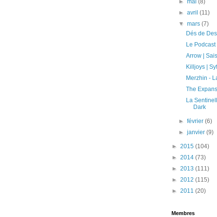
►
mai
(8)
►
avril
(11)
▼
mars
(7)
Dés de Dest
Le Podcast
Arrow | Sai
Killjoys | Sy
Merzhin - L
The Expanse
La Sentinell
Dark
►
février
(6)
►
janvier
(9)
►
2015
(104)
►
2014
(73)
►
2013
(111)
►
2012
(115)
►
2011
(20)
Membres