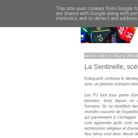
This site uses cookies from Google to 
are shared with Google along with per
statistics, and to detect and address
mercredi 2 mars 201
La Sentinelle, scé
Kobayashi
continue le déve
avec un premier scénario inti
Les PJ font tous partie d'u
terrestre, émis depuis un 
humaine. Ils se réveillent da
moindre souvenir de l'expéditi
qui parviennent à s'échapper v
vont apprendre qu'ils sont r
extrémistes religieux et d'avoi
Nos héros vont donc devoir d