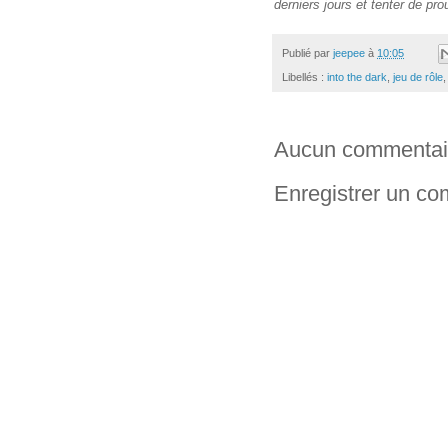
derniers jours et tenter de pr
Publié par
jeepee
à
10:05
Libellés :
into the dark
,
jeu de rôle
Aucun commentai
Enregistrer un c