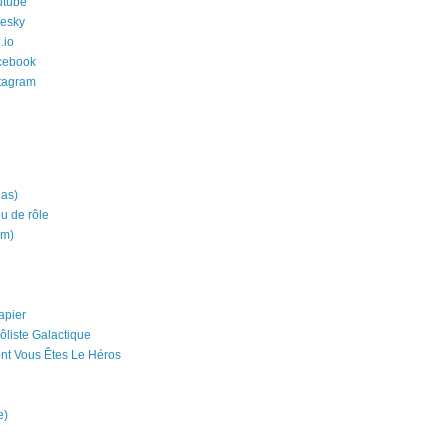
utube
uesky
.io
cebook
stagram
ias)
eu de rôle
um)
apier
ôliste Galactique
nt Vous Êtes Le Héros
e)