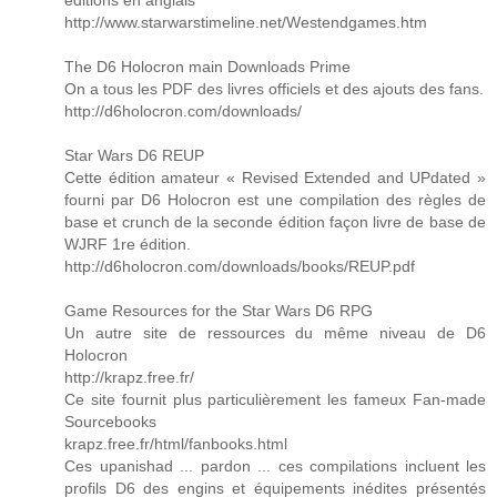
http://www.starwarstimeline.net/Westendgames.htm
The D6 Holocron main Downloads Prime
On a tous les PDF des livres officiels et des ajouts des fans.
http://d6holocron.com/downloads/
Star Wars D6 REUP
Cette édition amateur « Revised Extended and UPdated »
fourni par D6 Holocron est une compilation des règles de
base et crunch de la seconde édition façon livre de base de
WJRF 1re édition.
http://d6holocron.com/downloads/books/REUP.pdf
Game Resources for the Star Wars D6 RPG
Un autre site de ressources du même niveau de D6
Holocron
http://krapz.free.fr/
Ce site fournit plus particulièrement les fameux Fan-made
Sourcebooks
krapz.free.fr/html/fanbooks.html
Ces upanishad ... pardon ... ces compilations incluent les
profils D6 des engins et équipements inédites présentés