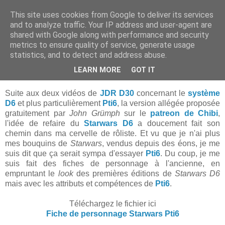
This site uses cookies from Google to deliver its services
and to analyze traffic. Your IP address and user-agent are
shared with Google along with performance and security
▼
metrics to ensure quality of service, generate usage
statistics, and to detect and address abuse.
samedi 23 mai 2020
Starwars Pti6
LEARN MORE
GOT IT
Suite aux deux vidéos de
JDR D30
concernant le
système
D6
et plus particulièrement
Pti6
, la version allégée proposée
gratuitement par
John Grümph
sur le
patreon de Chibi
,
l'idée de refaire du
Starwars D6
a doucement fait son
chemin dans ma cervelle de rôliste. Et vu que je n'ai plus
mes bouquins de
Starwars
, vendus depuis des éons, je me
suis dit que ça serait sympa d'essayer
Pti6
. Du coup, je me
suis fait des fiches de personnage à l'ancienne, en
empruntant le
look
des premières éditions de
Starwars D6
mais avec les attributs et compétences de
Pti6
.
Téléchargez le fichier ici
Fiche de personnage Starwars Pti6