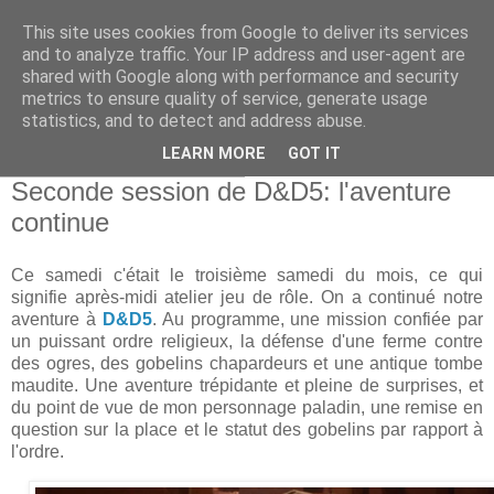
This site uses cookies from Google to deliver its services
and to analyze traffic. Your IP address and user-agent are
shared with Google along with performance and security
metrics to ensure quality of service, generate usage
statistics, and to detect and address abuse.
▼
LEARN MORE
GOT IT
dimanche 20 février 2022
Seconde session de D&D5: l'aventure
continue
Ce samedi c'était le troisième samedi du mois, ce qui
signifie après-midi atelier jeu de rôle. On a continué notre
aventure à
D&D5
. Au programme, une mission confiée par
un puissant ordre religieux, la défense d'une ferme contre
des ogres, des gobelins chapardeurs et une antique tombe
maudite. Une aventure trépidante et pleine de surprises, et
du point de vue de mon personnage paladin, une remise en
question sur la place et le statut des gobelins par rapport à
l'ordre.