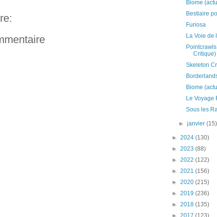
Biome (actu
Bestiaire p
re:
Furiosa
La Voie de 
ommentaire
Pointcrawls
Critique)
Skeleton C
Borderland
Biome (actu
Le Voyage 
Sous les Ra
►
janvier
(15
►
2024
(130)
►
2023
(88)
►
2022
(122)
►
2021
(156)
►
2020
(215)
►
2019
(236)
►
2018
(135)
►
2017
(123)