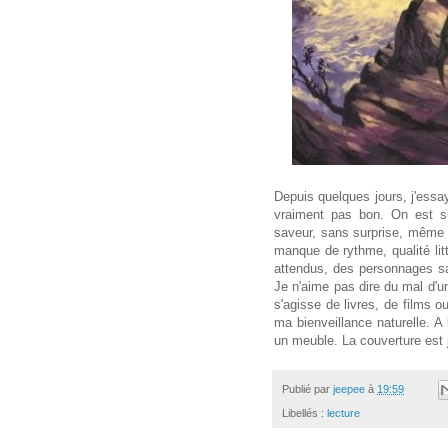
Depuis quelques jours, j'essa
vraiment pas bon. On est su
saveur, sans surprise, même 
manque de rythme, qualité lit
attendus, des personnages san
Je n'aime pas dire du mal d'un 
s'agisse de livres, de films o
ma bienveillance naturelle. A l
un meuble. La couverture est j
Publié par
jeepee
à
19:59
Libellés :
lecture