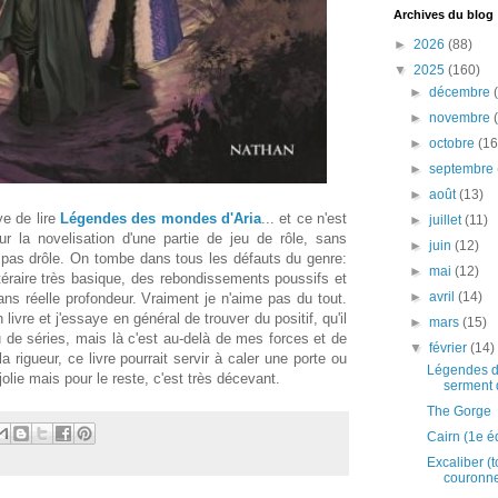
Archives du blog
►
2026
(88)
▼
2025
(160)
►
décembre
►
novembre
►
octobre
(16
►
septembre
►
août
(13)
ye de lire
Légendes des mondes d'Aria
... et ce n'est
►
juillet
(11)
r la novelisation d'une partie de jeu de rôle, sans
►
juin
(12)
pas drôle. On tombe dans tous les défauts du genre:
►
mai
(12)
téraire très basique, des rebondissements poussifs et
►
avril
(14)
s réelle profondeur. Vraiment je n'aime pas du tout.
livre et j'essaye en général de trouver du positif, qu'il
►
mars
(15)
u de séries, mais là c'est au-delà de mes forces et de
▼
février
(14)
a rigueur, ce livre pourrait servir à caler une porte ou
Légendes d
olie mais pour le reste, c'est très décevant.
serment d
The Gorge
Cairn (1e éd
Excaliber (
couronne