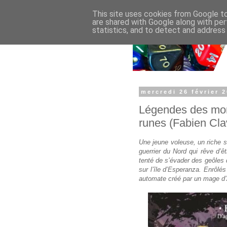
This site uses cookies from Google to 
are shared with Google along with per
statistics, and to detect and address
mercredi 26 février 
Légendes des mon
runes (Fabien Clav
Une jeune voleuse, un riche s
guerrier du Nord qui rêve d’ê
tenté de s’évader des geôles d
sur l’île d’Esperanza. Enrôlé
automate créé par un mage d’Ar