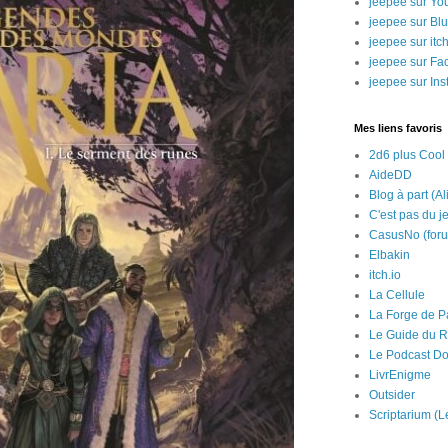
jeepee sur Yo
jeepee sur Bl
jeepee sur itch
jeepee sur Fa
jeepee sur In
Mes liens favoris
2d6 plus Cool
AideDD
Blog à part (Al
C'est pas du j
CasusNo (for
Elbakin
itch.io
La Cellule
La Forge de P
Le Guide du R
Le Podcast Do
LivrEnigme
Outsider
Scriptarium (L