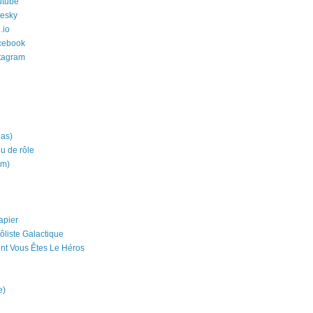
utube
uesky
.io
cebook
stagram
ias)
eu de rôle
um)
apier
ôliste Galactique
nt Vous Êtes Le Héros
e)