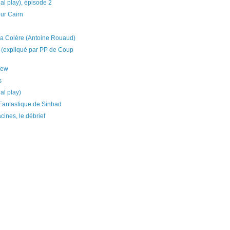
al play), épisode 2
our Cairn
la Colère (Antoine Rouaud)
 (expliqué par PP de Coup
rew
s
al play)
Fantastique de Sinbad
cines, le débrief
)