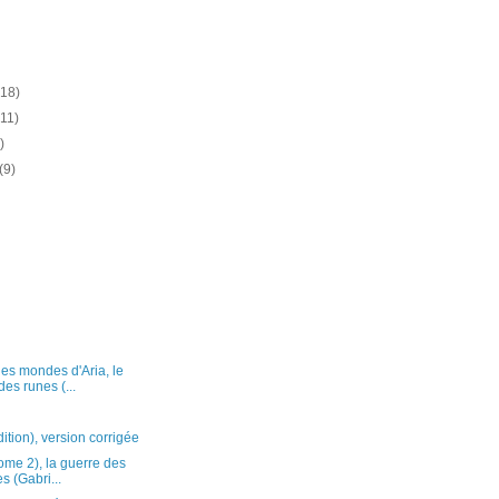
(18)
(11)
)
(9)
es mondes d'Aria, le
es runes (...
ition), version corrigée
tome 2), la guerre des
s (Gabri...