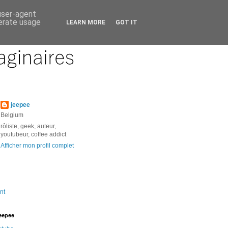
 user-agent
nerate usage
LEARN MORE
GOT IT
jeepee
Belgium
rôliste, geek, auteur,
youtubeur, coffee addict
Afficher mon profil complet
nt
jeepee