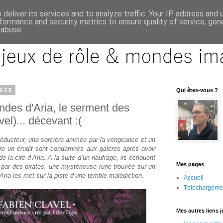
deliver its services and to analyze traffic. Your IP address and
formance and security metrics to ensure quality of service, ge
 abuse.
2025
Qui êtes-vous ?
des d'Aria, le serment des
el)... décevant :(
éducteur, une sorcière animée par la vengeance et un
tre un érudit sont condamnés aux galères après avoir
e la cité d’Aria. A la suite d’un naufrage, ils échouent
Mes pages
s par des pirates, une mystérieuse rune trouvée sur un
ia les met sur la piste d’une terrible malédiction.
Accueil
Téléchargeme
Mes autres liens 