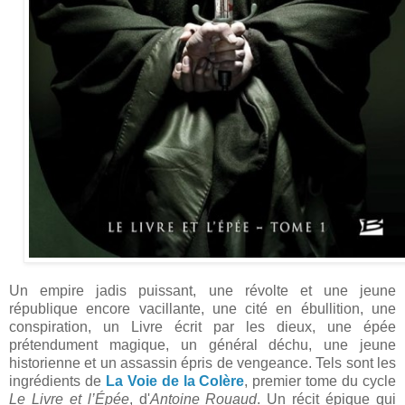
Un empire jadis puissant, une révolte et une jeune
république encore vacillante, une cité en ébullition, une
conspiration, un Livre écrit par les dieux, une épée
prétendument magique, un général déchu, une jeune
historienne et un assassin épris de vengeance. Tels sont les
ingrédients de
La Voie de la Colère
, premier tome du cycle
Le Livre et l’Épée
, d'
Antoine Rouaud
. Un récit épique qui