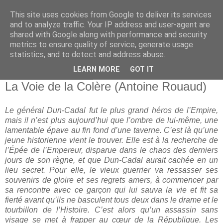
This site uses cookies from Google to deliver its services
and to analyze traffic. Your IP address and user-agent are
shared with Google along with performance and security
metrics to ensure quality of service, generate usage
statistics, and to detect and address abuse.
▼
LEARN MORE
GOT IT
jeudi 13 février 2025
La Voie de la Colère (Antoine Rouaud)
Le général Dun-Cadal fut le plus grand héros de l’Empire,
mais il n’est plus aujourd’hui que l’ombre de lui-même, une
lamentable épave au fin fond d’une taverne.
C’est là qu’une
jeune historienne vient le trouver. Elle est à la recherche de
l’Épée de l’Empereur, disparue dans le chaos des derniers
jours de son règne, et que Dun-Cadal aurait cachée en un
lieu secret.
Pour elle, le vieux guerrier va ressasser ses
souvenirs de gloire et ses regrets amers, à commencer par
sa rencontre avec ce garçon qui lui sauva la vie et fit sa
fierté avant qu’ils ne basculent tous deux dans le drame et le
tourbillon de l’Histoire.
C’est alors qu’un assassin sans
visage se met à frapper au cœur de la République. Les