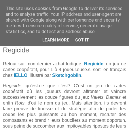
This site uses cookies from Google to deliver its services
and to analyze traffic. Your IP address and user-agent are
shared with Google along with performance and security
metrics to ensure quality of service, generate usage
statistics, and to detect and address abuse.
▼
LEARN MORE
GOT IT
jeudi 4 septembre 2025
Regicide
Retour sur mon dernier achat ludique:
Regicide
, un jeu de
cartes coopératif, pour 1 à 4 joueur.euse.s, sorti en français
chez
IELLO
, illustré par
Sketchgoblin
.
Regicide
, qu'est-ce que c'est? C'est un jeu de cartes
coopératif où les joueurs devront affronter et vaincre
successivement les douze figures du jeu:
Valets
,
Dames
et
enfin
Rois
, d'où le nom du jeu. Mais attention, ils devront
faire preuve de finesse et de stratégie afin de porter les
coups les plus puissants au bon moment, recruter des
combattants et brandir leurs boucliers au moment opportun,
sous peine de succomber aux impitoyables ripostes de leurs