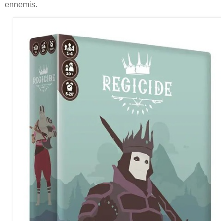
ennemis.