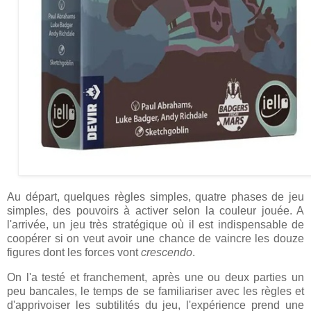
Au départ, quelques règles simples, quatre phases de jeu
simples, des pouvoirs à activer selon la couleur jouée. A
l'arrivée, un jeu très stratégique où il est indispensable de
coopérer si on veut avoir une chance de vaincre les douze
figures dont les forces vont
crescendo
.
On l'a testé et franchement, après une ou deux parties un
peu bancales, le temps de se familiariser avec les règles et
d'apprivoiser les subtilités du jeu, l'expérience prend une