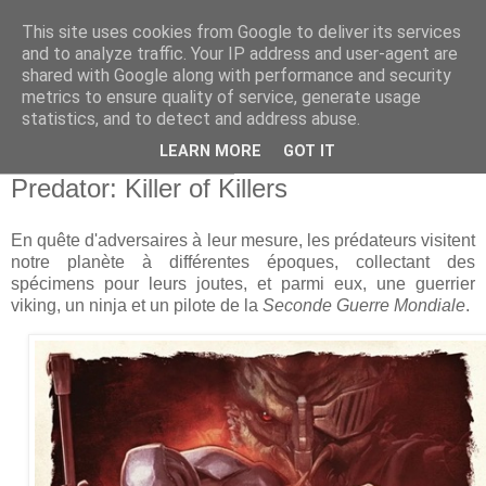
This site uses cookies from Google to deliver its services
and to analyze traffic. Your IP address and user-agent are
shared with Google along with performance and security
metrics to ensure quality of service, generate usage
statistics, and to detect and address abuse.
▼
LEARN MORE
GOT IT
samedi 8 novembre 2025
Predator: Killer of Killers
En quête d'adversaires à leur mesure, les prédateurs visitent
notre planète à différentes époques, collectant des
spécimens pour leurs joutes, et parmi eux, une guerrier
viking, un ninja et un pilote de la
Seconde Guerre Mondiale
.