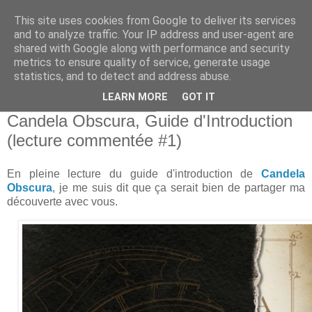
This site uses cookies from Google to deliver its services
and to analyze traffic. Your IP address and user-agent are
shared with Google along with performance and security
metrics to ensure quality of service, generate usage
statistics, and to detect and address abuse.
▼
LEARN MORE
GOT IT
dimanche 18 janvier 2026
Candela Obscura, Guide d'Introduction
(lecture commentée #1)
En pleine lecture du guide d'introduction de
Candela
Obscura
, je me suis dit que ça serait bien de partager ma
découverte avec vous.