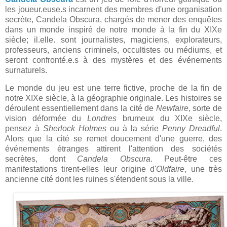
les joueur.euse.s incarnent des membres d'une organisation
secrète, Candela Obscura, chargés de mener des enquêtes
dans un monde inspiré de notre monde à la fin du XIXe
siècle; il.elle. sont journalistes, magiciens, explorateurs,
professeurs, anciens criminels, occultistes ou médiums, et
seront confronté.e.s à des mystères et des événements
surnaturels.
Le monde du jeu est une terre fictive, proche de la fin de
notre XIXe siècle, à la géographie originale. Les histoires se
déroulent essentiellement dans la cité de
Newfaire
, sorte de
vision déformée du
Londres
brumeux du XIXe siècle,
pensez à
Sherlock Holmes
ou à la série
Penny Dreadful
.
Alors que la cité se remet doucement d'une guerre, des
événements étranges attirent l'attention des sociétés
secrètes, dont
Candela Obscura
. Peut-être ces
manifestations tirent-elles leur origine d'
Oldfaire
, une très
ancienne cité dont les ruines s'étendent sous la ville.