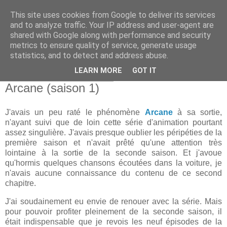
This site uses cookies from Google to deliver its services
and to analyze traffic. Your IP address and user-agent are
shared with Google along with performance and security
metrics to ensure quality of service, generate usage
statistics, and to detect and address abuse.
▼
LEARN MORE
GOT IT
dimanche 18 janvier 2026
Arcane (saison 1)
J'avais un peu raté le phénomène
Arcane
à sa sortie,
n'ayant suivi que de loin cette série d'animation pourtant
assez singulière. J'avais presque oublier les péripéties de la
première saison et n'avait prêté qu'une attention très
lointaine à la sortie de la seconde saison. Et j'avoue
qu'hormis quelques chansons écoutées dans la voiture, je
n'avais aucune connaissance du contenu de ce second
chapitre.
J'ai soudainement eu envie de renouer avec la série. Mais
pour pouvoir profiter pleinement de la seconde saison, il
était indispensable que je revois les neuf épisodes de la