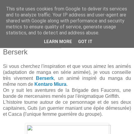
This site uses cookies from Google to deliver its services
and to analyze traffic. Your IP address and user-agent are
shared with Google along with performance and security
metrics to ensure quality of service, generate usage
statistics, and to detect and address abuse.
▼
LEARN MORE
GOT IT
dimanche 22 avril 2012
Berserk
Si vous cherchez l'inspiration et que vous aimez les animés
(adaptation de manga en série animée), je vous conseille
très vivement
Berserk
, un animé inspiré du manga du
même nom de
Kentaro Miura
.
On y suit les aventures de la Brigade des Faucons, une
bande de mercenaires menés par l'énigmatique Griffith.
L'histoire tourne autour de ce personnage et de ses deux
capitaines, Guts (un guerrier maniant une épée démesurée)
et Casca (l'unique femme guerrière du groupe).