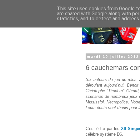
This site uses cookies from Google to 
are shared with Google along with per
statistics, and to detect and address
mardi 10 juillet 2012
6 cauchemars co
Six auteurs de jeu de rôles v
déroulant aujourd’hui. Benoit
Christophe "Tirodem" Gérard,
scénarios de nombreux jeux 
Mississipi, Necropolice, Notre
Leurs écrits sont réunis pour 
C'est édité par les
XII Singe
célèbre système D6.