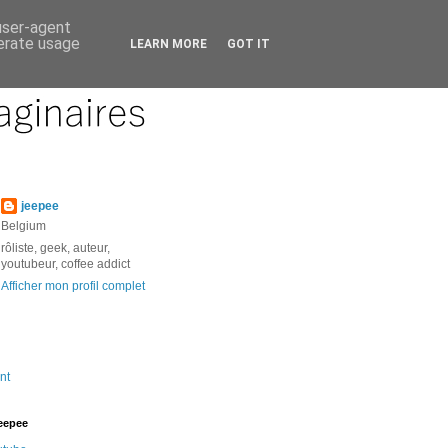
 user-agent
nerate usage
LEARN MORE
GOT IT
jeepee
Belgium
rôliste, geek, auteur,
youtubeur, coffee addict
Afficher mon profil complet
nt
jeepee