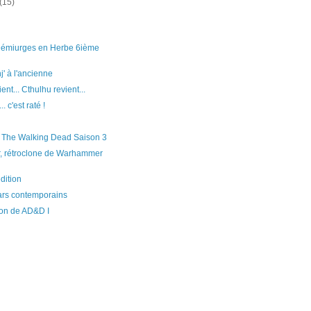
(15)
émiurges en Herbe 6ième
j' à l'ancienne
ent... Cthulhu revient...
. c'est raté !
r The Walking Dead Saison 3
, rétroclone de Warhammer
dition
rs contemporains
on de AD&D I