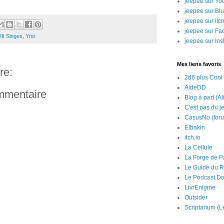
jeepee sur Yo
jeepee sur Bl
jeepee sur itch
jeepee sur Fa
XII Singes
,
Yno
jeepee sur In
Mes liens favoris
re:
2d6 plus Cool
AideDD
ommentaire
Blog à part (Al
C'est pas du j
CasusNo (for
Elbakin
itch.io
La Cellule
La Forge de P
Le Guide du R
Le Podcast Do
LivrEnigme
Outsider
Scriptarium (L