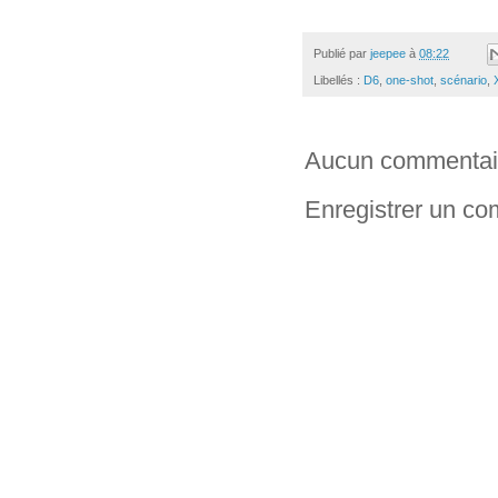
Publié par
jeepee
à
08:22
Libellés :
D6
,
one-shot
,
scénario
,
Aucun commentai
Enregistrer un c