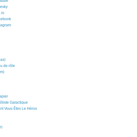
utube
uesky
.io
cebook
stagram
ias)
eu de rôle
um)
apier
ôliste Galactique
nt Vous Êtes Le Héros
e)