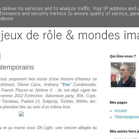
deliver its services and to analyze traffic. Your IP address and
formance and security metrics to ensure quality of service, ge
 abuse.
Qui êtes-vous ?
ntemporains
ous proposent leur vision d’une histoire d’horreur se
 Attinost, Olivier Caïra, Anthony "
Yno
" Combrexelle,
 Franck Plasse et Jérôme V. : ils ont déjà signé les
comme 2012 Extinction, Adventure party, BIA, Cops,
 Tombeau, Patient 13, Solipcity, Trinités, Within, etc.
Mes pages
la première fois au sein d’un même livre.
Accueil
Téléchargeme
s
et ça tourne sous
D6 Light
, une version allégée du
Mes autres liens 