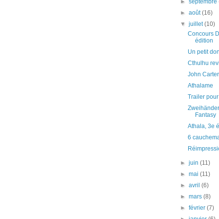
►
septembre
►
août
(16)
▼
juillet
(10)
Concours D
édition
Un petit don
Cthulhu revi
John Carter..
Athalame
Trailer pou
Zweihänder
Fantasy
Athala, 3e é
6 cauchema
Réimpressi
►
juin
(11)
►
mai
(11)
►
avril
(6)
►
mars
(8)
►
février
(7)