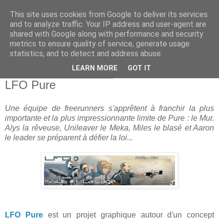
This site uses cookies from Google to deliver its services
and to analyze traffic. Your IP address and user-agent are
shared with Google along with performance and security
metrics to ensure quality of service, generate usage
statistics, and to detect and address abuse.
▼
LEARN MORE
GOT IT
samedi 21 septembre 2013
LFO Pure
Une équipe de freerunners s'apprêtent à franchir la plus
importante et la plus impressionnante limite de Pure : le Mur.
Alys la rêveuse, Unileaver le Meka, Miles le blasé et Aaron
le leader se préparent à défier la loi...
LFO Pure
est un projet graphique autour d'un concept