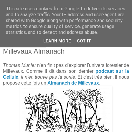
This site uses cookies from Google to deliver its services
and to analyze traffic. Your IP address and user-agent are
shared with Google along with performance and security
metrics to ensure quality of service, generate usage
statistics, and to detect and address abuse.
▼
LEARN MORE
GOT IT
jeudi 9 juin 2016
Millevaux Almanach
Thomas Munier
n'en finit pas d'explorer l'univers forestier de
Millevaux. Comme il dit dans son dernier
podcast sur la
Cellule
,
il n'en trouve pas la sortie
. Et c'est très bien. Il nous
propose cette fois un
Almanach de Millevaux
.