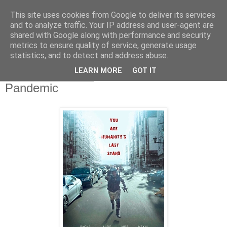
This site uses cookies from Google to deliver its services
and to analyze traffic. Your IP address and user-agent are
shared with Google along with performance and security
metrics to ensure quality of service, generate usage
statistics, and to detect and address abuse.
▼
LEARN MORE
GOT IT
vendredi 3 juin 2016
Pandemic