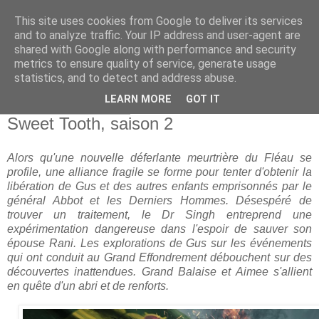
This site uses cookies from Google to deliver its services
and to analyze traffic. Your IP address and user-agent are
shared with Google along with performance and security
metrics to ensure quality of service, generate usage
statistics, and to detect and address abuse.
▼
LEARN MORE
GOT IT
jeudi 27 juillet 2023
Sweet Tooth, saison 2
Alors qu'une nouvelle déferlante meurtrière du Fléau se
profile, une alliance fragile se forme pour tenter d'obtenir la
libération de Gus et des autres enfants emprisonnés par le
général Abbot et les Derniers Hommes. Désespéré de
trouver un traitement, le Dr Singh entreprend une
expérimentation dangereuse dans l'espoir de sauver son
épouse Rani. Les explorations de Gus sur les événements
qui ont conduit au Grand Effondrement débouchent sur des
découvertes inattendues. Grand Balaise et Aimee s'allient
en quête d'un abri et de renforts.