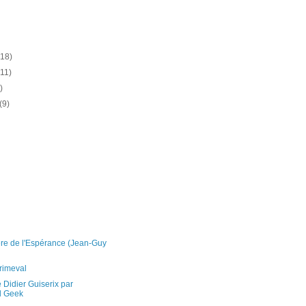
(18)
(11)
)
(9)
)
re de l'Espérance (Jean-Guy
rimeval
e Didier Guiserix par
l Geek