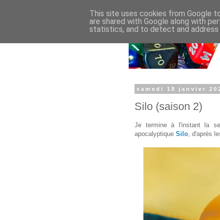
This site uses cookies from Google to 
are shared with Google along with per
statistics, and to detect and address
samedi 18 janvier 20
Silo (saison 2)
Je termine à l'instant la s
apocalyptique
Silo
, d'après 