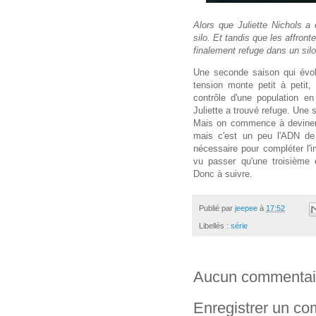
Alors que Juliette Nichols a 
silo. Et tandis que les affront
finalement refuge dans un silo
Une seconde saison qui évol
tension monte petit à petit
contrôle d'une population e
Juliette a trouvé refuge. Une 
Mais on commence à deviner c
mais c'est un peu l'ADN de
nécessaire pour compléter l
vu passer qu'une troisième
Donc à suivre.
Publié par
jeepee
à
17:52
Libellés :
série
Aucun commentai
Enregistrer un c