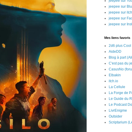
jeepee sur Yo
jeepee sur Bl
jeepee sur itch
jeepee sur Fa
jeepee sur In
Mes liens favoris
2d6 plus Cool
AideDD
Blog à part (Al
C'est pas du j
CasusNo (for
Elbakin
itch.io
La Cellule
La Forge de P
Le Guide du R
Le Podcast Do
LivrEnigme
Outsider
Scriptarium (L