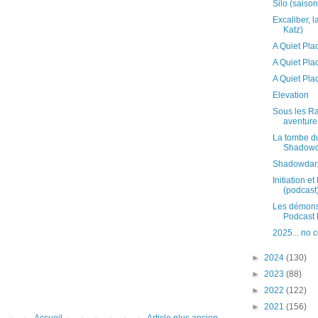
Silo (saison
Excaliber, l
Katz)
A Quiet Pla
A Quiet Plac
A Quiet Pla
Elevation
Sous les Ra
aventure
La tombe du
Shadowd
Shadowdark
Initiation e
(podcast
Les démons 
Podcast 
2025... no
►
2024
(130)
►
2023
(88)
►
2022
(122)
►
2021
(156)
Accueil
Article plus ancien