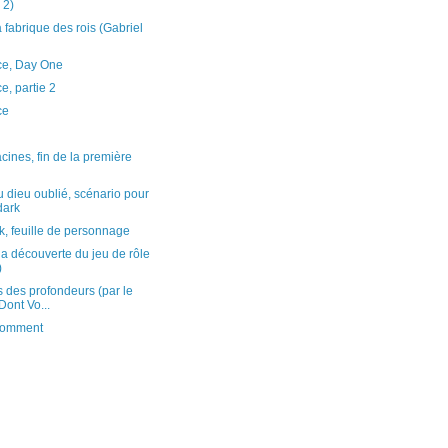
 2)
a fabrique des rois (Gabriel
ce, Day One
e, partie 2
ce
cines, fin de la première
 dieu oublié, scénario pour
ark
, feuille de personnage
t la découverte du jeu de rôle
)
des profondeurs (par le
Dont Vo...
 comment