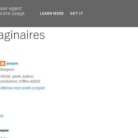
 user-agent
nerate usage
LEARN MORE
GOT IT
jeepee
Belgium
rôliste, geek, auteur,
youtubeur, coffee addict
Afficher mon profil complet
nt
jeepee