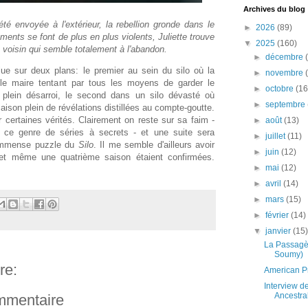
Archives du blog
été envoyée à l'extérieur, la rebellion gronde dans le
►
2026
(89)
ements se font de plus en plus violents, Juliette trouve
▼
2025
(160)
 voisin qui semble totalement à l'abandon.
►
décembre
ue sur deux plans: le premier au sein du silo où la
►
novembre
, le maire tentant par tous les moyens de garder le
►
octobre
(16
n plein désarroi, le second dans un silo dévasté où
►
septembre
saison plein de révélations distillées au compte-goutte.
ertaines vérités. Clairement on reste sur sa faim -
►
août
(13)
 ce genre de séries à secrets - et une suite sera
►
juillet
(11)
'immense puzzle du
Silo
. Il me semble d'ailleurs avoir
►
juin
(12)
 et même une quatrième saison étaient confirmées.
►
mai
(12)
►
avril
(14)
►
mars
(15)
►
février
(14)
▼
janvier
(15
La Passagè
Soumy)
re:
American P
Interview d
Ancestra
ommentaire