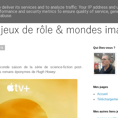
deliver its services and to analyze traffic. Your IP address and
formance and security metrics to ensure quality of service, ge
 abuse.
25
Qui êtes-vous ?
econde saison de la série de science-fiction post-
les romans éponymes de
Hugh Howey
.
Mes pages
Accueil
Téléchargeme
Mes autres liens 