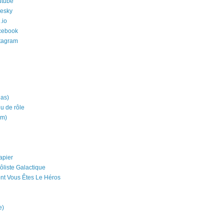
utube
uesky
.io
cebook
stagram
ias)
eu de rôle
um)
apier
ôliste Galactique
nt Vous Êtes Le Héros
e)