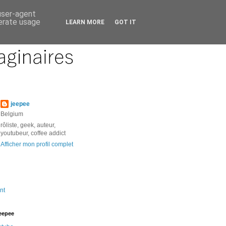
 user-agent
nerate usage
LEARN MORE
GOT IT
jeepee
Belgium
rôliste, geek, auteur,
youtubeur, coffee addict
Afficher mon profil complet
nt
jeepee