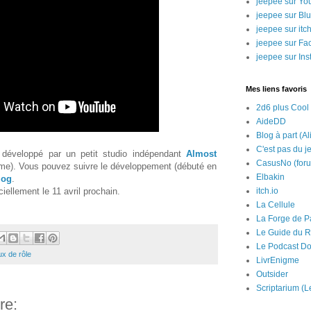
jeepee sur Yo
jeepee sur Bl
jeepee sur itch
jeepee sur Fa
jeepee sur In
Mes liens favoris
2d6 plus Cool
AideDD
Blog à part (Al
C'est pas du j
développé par un petit studio indépendant
Almost
CasusNo (for
me). Vous pouvez suivre le développement (débuté en
Elbakin
log
.
ciellement le 11 avril prochain.
itch.io
La Cellule
La Forge de P
Le Guide du R
Le Podcast Do
ux de rôle
LivrEnigme
Outsider
Scriptarium (L
re: