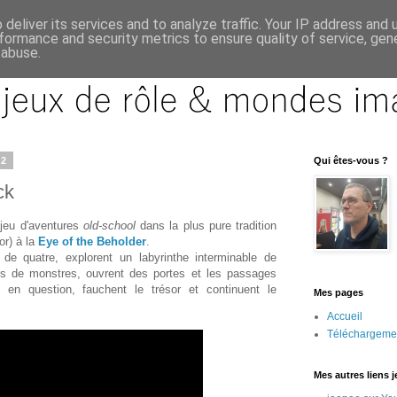
deliver its services and to analyze traffic. Your IP address and
formance and security metrics to ensure quality of service, ge
 abuse.
12
Qui êtes-vous ?
ck
jeu d'aventures
old-school
dans la plus pure tradition
r) à la
Eye of the Beholder
.
de quatre, explorent un labyrinthe interminable de
ées de monstres, ouvrent des portes et les passages
 en question, fauchent le trésor et continuent le
Mes pages
Accueil
Téléchargeme
Mes autres liens 