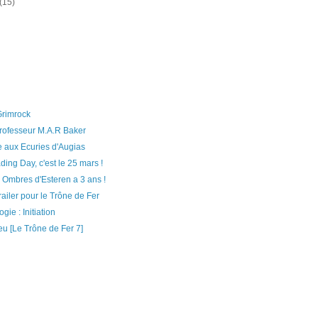
(15)
Grimrock
rofesseur M.A.R Baker
e aux Ecuries d'Augias
ding Day, c'est le 25 mars !
 Ombres d'Esteren a 3 ans !
railer pour le Trône de Fer
ie : Initiation
eu [Le Trône de Fer 7]