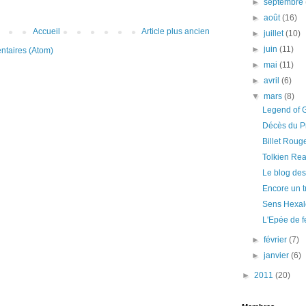
►
septembre
►
août
(16)
Accueil
Article plus ancien
►
juillet
(10)
►
juin
(11)
ntaires (Atom)
►
mai
(11)
►
avril
(6)
▼
mars
(8)
Legend of 
Décès du P
Billet Roug
Tolkien Rea
Le blog des
Encore un t
Sens Hexalog
L'Epée de f
►
février
(7)
►
janvier
(6)
►
2011
(20)