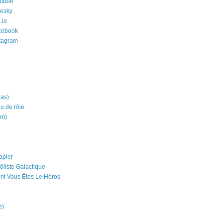
utube
uesky
.io
cebook
stagram
ias)
eu de rôle
um)
apier
ôliste Galactique
nt Vous Êtes Le Héros
e)