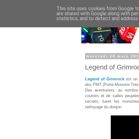
This site uses cookies from Google to 
are shared with Google along with per
statistics, and to detect and address
mercredi 28 mars 20
Legend of Grimro
Legend of Grimrock
est un 
des PMT (Porte-Monstre-Tréso
Des aventuriers, au nombre 
couloirs et de salles peupl
secrets, tuent les monstres
nettoyage du donjon.