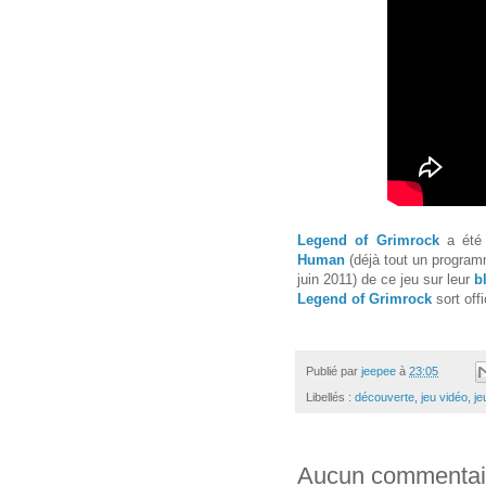
Legend of Grimrock
a été 
Human
(déjà tout un program
juin 2011) de ce jeu sur leur
b
Legend of Grimrock
sort offi
Publié par
jeepee
à
23:05
Libellés :
découverte
,
jeu vidéo
,
je
Aucun commentai