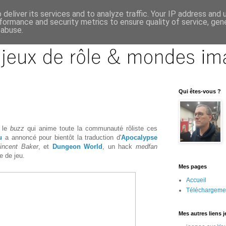
deliver its services and to analyze traffic. Your IP address and
formance and security metrics to ensure quality of service, ge
 abuse.
Qui êtes-vous ?
u le
buzz
qui anime toute la communauté rôliste ces
u
a annoncé pour bientôt la traduction d'
Apocalypse
incent Baker
, et
Dungeon World
, un hack
medfan
 de jeu.
Mes pages
Accueil
Téléchargeme
Mes autres liens 