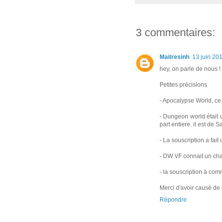
3 commentaires:
Maitresinh
13 juin 20
hey, on parle de nous ! 
Petites précisions
- Apocalypse World, ce
- Dungeon world était 
part entiere. il est de
- La souscription a fai
- DW VF connait un chan
- la souscription à co
Merci d'avoir causé de 
Répondre