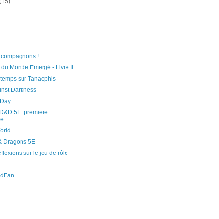
(15)
e compagnons !
du Monde Emergé - Livre II
 temps sur Tanaephis
inst Darkness
 Day
 D&D 5E: première
ce
orld
& Dragons 5E
flexions sur le jeu de rôle
edFan