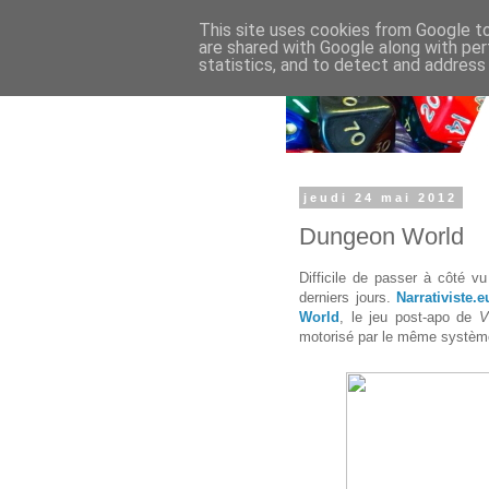
This site uses cookies from Google to 
are shared with Google along with per
statistics, and to detect and address
jeudi 24 mai 2012
Dungeon World
Difficile de passer à côté v
derniers jours.
Narrativiste.e
World
, le jeu post-apo de
V
motorisé par le même système