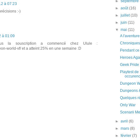
►
septembre
12 à 07:23
►
août
(16)
récisions :-)
►
juillet
(10)
►
juin
(11)
▼
mai
(11)
A l'aventur
2 à 01:09
Chroniques 
us la souscription a commencé chez Ulule :
geon-world-vf/ et a atteint 25% en une semaine :D
Pendant ce
Heroes Aga
Geek Pride
Playtest de
occuren
Dungeon W
Dungeons 
Quelques ré
Only War
Scenarii M
►
avril
(6)
►
mars
(8)
►
février
(7)