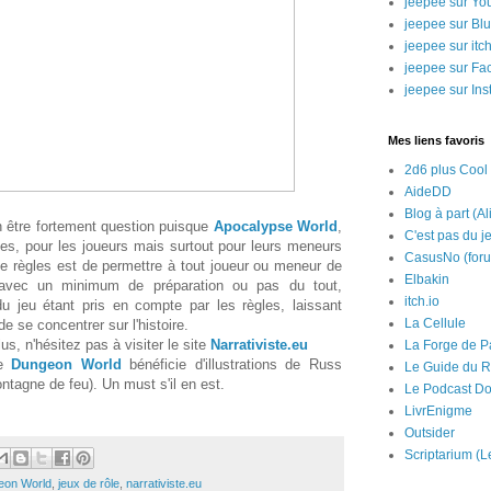
jeepee sur Yo
jeepee sur Bl
jeepee sur itch
jeepee sur Fa
jeepee sur In
Mes liens favoris
2d6 plus Cool
AideDD
Blog à part (Al
n être fortement question puisque
Apocalypse World
,
C'est pas du j
les, pour les joueurs mais surtout pour leurs meneurs
CasusNo (for
e règles est de permettre à tout joueur ou meneur de
Elbakin
 avec un minimum de préparation ou pas du tout,
itch.io
u jeu étant pris en compte par les règles, laissant
La Cellule
 de se concentrer sur l'histoire.
us, n'hésitez pas à visiter le site
Narrativiste.eu
La Forge de P
de
Dungeon World
bénéficie d'illustrations de Russ
Le Guide du R
ntagne de feu). Un must s'il en est.
Le Podcast Do
LivrEnigme
Outsider
Scriptarium (L
eon World
,
jeux de rôle
,
narrativiste.eu