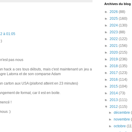
Archives du blog
►
2026
(88)
►
2025
(160)
►
2024
(130)
►
2023
(88)
12 à 01:05
►
2022
(122)
:)
►
2021
(156)
►
2020
(215)
►
2019
(236)
 n'est pas nous
►
2018
(135)
un hack a ces tous débuts, mais c'est maintenant un jeu a
►
2017
(123)
 Sagre Latorra et de son comparse Adam
►
2016
(114)
t un carton aux USA (plafond atteint en 23 minutes)
►
2015
(104)
gement de format, car il est en boite.
►
2014
(73)
►
2013
(111)
mmencé !
▼
2012
(115)
nous :)
►
décembre
►
novembre
►
octobre
(11