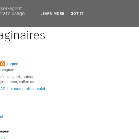
 user-agent
nerate usage
LEARN MORE
GOT IT
jeepee
Belgium
rôliste, geek, auteur,
youtubeur, coffee addict
Afficher mon profil complet
nt
jeepee