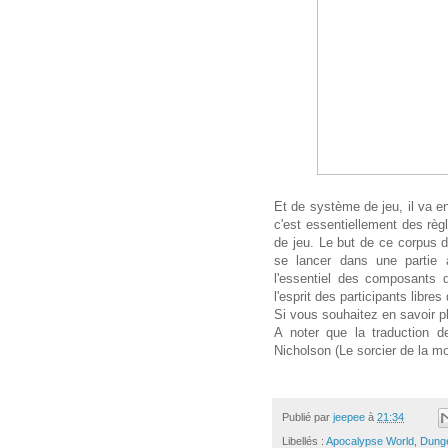
Et de système de jeu, il va e
c'est essentiellement des règ
de jeu. Le but de ce corpus d
se lancer dans une partie
l'essentiel des composants d
l'esprit des participants libres
Si vous souhaitez en savoir pl
A noter que la traduction 
Nicholson (Le sorcier de la mo
Publié par
jeepee
à
21:34
Libellés :
Apocalypse World
,
Dung