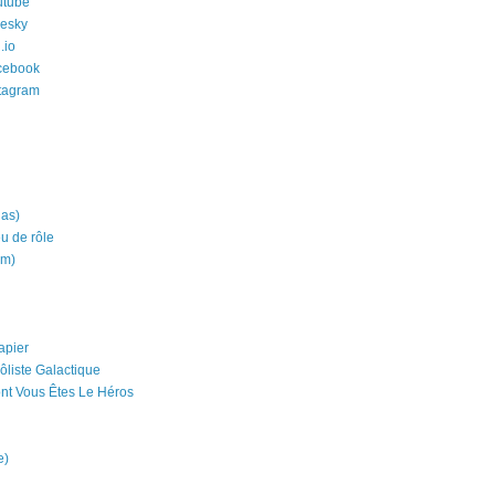
utube
uesky
.io
cebook
stagram
ias)
eu de rôle
um)
apier
ôliste Galactique
nt Vous Êtes Le Héros
e)