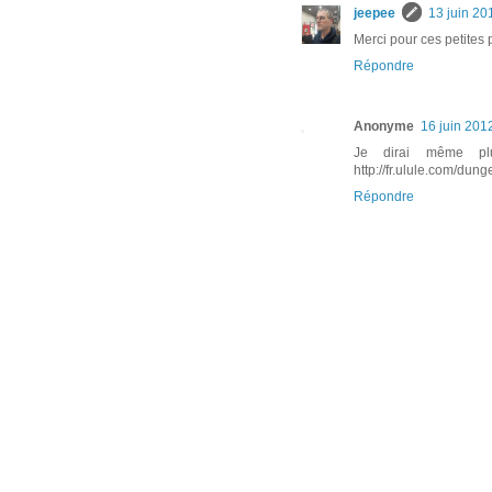
jeepee
13 juin 20
Merci pour ces petites p
Répondre
Anonyme
16 juin 201
Je dirai même pl
http://fr.ulule.com/dun
Répondre