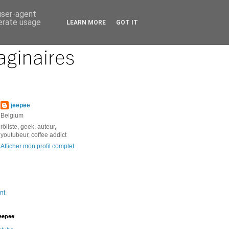
 user-agent
nerate usage
LEARN MORE
GOT IT
jeepee
Belgium
rôliste, geek, auteur,
youtubeur, coffee addict
Afficher mon profil complet
nt
jeepee