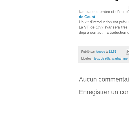
l'ambiance sombre et désespé
de Gaunt
.
Un kit d'introduction est prév
La VF de
Only War
sera très
déjà à son actif la traduction
Publié par
jeepee
à
12:51
Libellés :
jeux de rôle
,
warhammer 
Aucun commentai
Enregistrer un c