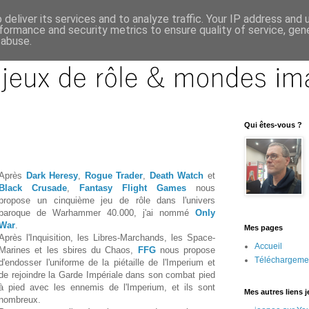
deliver its services and to analyze traffic. Your IP address and
formance and security metrics to ensure quality of service, ge
 abuse.
Qui êtes-vous ?
Après
Dark Heresy
,
Rogue Trader
,
Death Watch
et
Black Crusade
,
Fantasy Flight Games
nous
propose un cinquième jeu de rôle dans l'univers
baroque de Warhammer 40.000, j'ai nommé
Only
War
.
Mes pages
Après l'Inquisition, les Libres-Marchands, les Space-
Accueil
Marines et les sbires du Chaos,
FFG
nous propose
Téléchargeme
d'endosser l'uniforme de la piétaille de l'Imperium et
de rejoindre la Garde Impériale dans son combat pied
à pied avec les ennemis de l'Imperium, et ils sont
Mes autres liens 
nombreux.