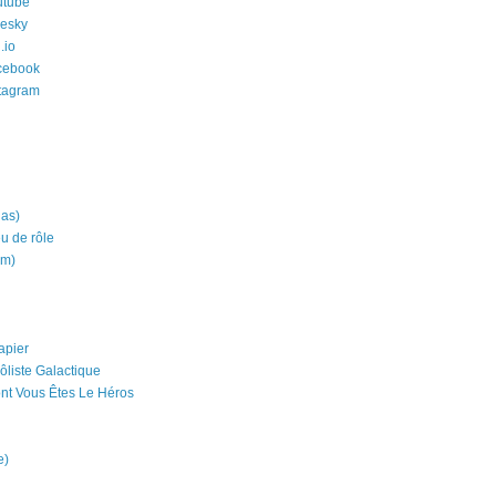
utube
uesky
.io
cebook
stagram
ias)
eu de rôle
um)
apier
ôliste Galactique
nt Vous Êtes Le Héros
e)