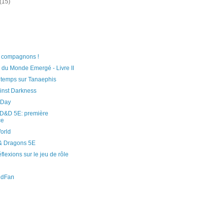
(15)
e compagnons !
du Monde Emergé - Livre II
 temps sur Tanaephis
inst Darkness
 Day
 D&D 5E: première
ce
orld
& Dragons 5E
flexions sur le jeu de rôle
edFan