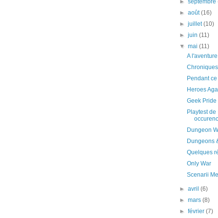
►
septembre
►
août
(16)
►
juillet
(10)
►
juin
(11)
▼
mai
(11)
A l'aventur
Chroniques 
Pendant ce
Heroes Aga
Geek Pride
Playtest de
occuren
Dungeon W
Dungeons 
Quelques ré
Only War
Scenarii M
►
avril
(6)
►
mars
(8)
►
février
(7)