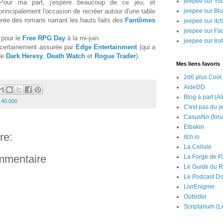
jeepee sur Yo
Pour ma part, j'espère beaucoup de ce jeu, et
principalement l'occasion de recréer autour d'une table
jeepee sur Bl
rée des romans narrant les hauts faits des
Fantômes
jeepee sur itch
jeepee sur Fa
u pour le
Free RPG Day
à la mi-juin.
jeepee sur In
 certainement assurée par
Edge Entertainment
(qui a
 de
Dark Heresy
,
Death Watch
et
Rogue Trader
).
Mes liens favoris
2d6 plus Cool
AideDD
Blog à part (Al
40.000
C'est pas du j
CasusNo (for
Elbakin
re:
itch.io
La Cellule
ommentaire
La Forge de P
Le Guide du R
Le Podcast Do
LivrEnigme
Outsider
Scriptarium (L