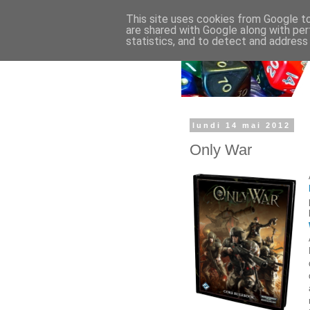
This site uses cookies from Google to 
are shared with Google along with per
statistics, and to detect and address
lundi 14 mai 2012
Only War