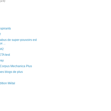
(15)
nspirants
!
l'abus de super-pouvoirs est
x ...
 #2
TA test
Day
e Corpus Mechanica Plus
es blogs de plus
dition Métal