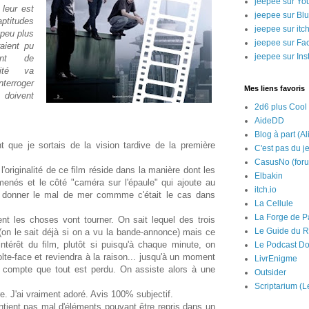
jeepee sur Yo
leur est
jeepee sur Bl
ptitudes
jeepee sur itch
 peu plus
jeepee sur Fa
raient pu
jeepee sur In
ent de
lité va
nterroger
Mes liens favoris
doivent
2d6 plus Cool
AideDD
Blog à part (Al
nt que je sortais de la vision tardive de la première
C'est pas du j
CasusNo (for
l'originalité de ce film réside dans la manière dont les
Elbakin
menés et le côté "caméra sur l'épaule" qui ajoute au
itch.io
s donner le mal de mer commme c'était le cas dans
La Cellule
La Forge de P
t les choses vont tourner. On sait lequel des trois
Le Guide du R
(on le sait déjà si on a vu la bande-annonce) mais ce
intérêt du film, plutôt si puisqu'à chaque minute, on
Le Podcast Do
olte-face et reviendra à la raison... jusqu'à un moment
LivrEnigme
d compte que tout est perdu. On assiste alors à une
Outsider
Scriptarium (L
re. J'ai vraiment adoré. Avis 100% subjectif.
contient pas mal d'éléments pouvant être repris dans un