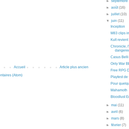
►
septembre
►
août
(16)
►
juillet
(10)
▼
juin
(11)
Inception
M83 clips i
Kult revient 
Chronicle, 
dangereu
Casus Belli
Only War BE
Accueil
Article plus ancien
Free RPG 
ntaires (Atom)
Playtest d
Pour quelqu
Mahamoth
Bloodlust E
►
mai
(11)
►
avril
(6)
►
mars
(8)
►
février
(7)