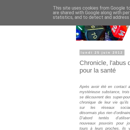
This site uses cookies from Google to 
are shared with Google along with per
statistics, and to detect and address
lundi 25 juin 2012
Chronicle, l'abus
pour la santé
Après avoir été en contact 
mystérieuse substance, trois
se découvrent des super-pouv
chronique de leur vie qu’ils
sur les réseaux socia
désormais plus rien d’ordinai
D’abord tentés d’utilise
nouveaux pouvoirs pour j
tours à leurs proches, ils v