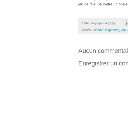
jeu de rôle, peut-être un one
Publié par
jeepee
à
12:57
Libellés :
cinéma
,
inspiration
,
jeux 
Aucun commentai
Enregistrer un c