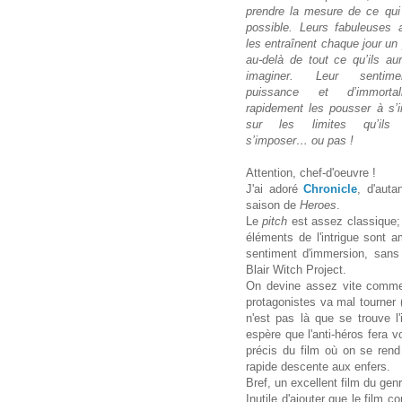
prendre la mesure de ce qui 
possible. Leurs fabuleuses a
les entraînent chaque jour un
au-delà de tout ce qu’ils au
imaginer. Leur sentim
puissance et d’immorta
rapidement les pousser à s’i
sur les limites qu’ils 
s’imposer… ou pas !
Attention, chef-d'oeuvre !
J'ai adoré
Chronicle
, d'auta
saison de
Heroes
.
Le
pitch
est assez classique; 
éléments de l'intrigue sont a
sentiment d'immersion, san
Blair Witch Project.
On devine assez vite commen
protagonistes va mal tourner 
n'est pas là que se trouve l'
espère que l'anti-héros fera v
précis du film où on se ren
rapide descente aux enfers.
Bref, un excellent film du gen
Inutile d'ajouter que le film 