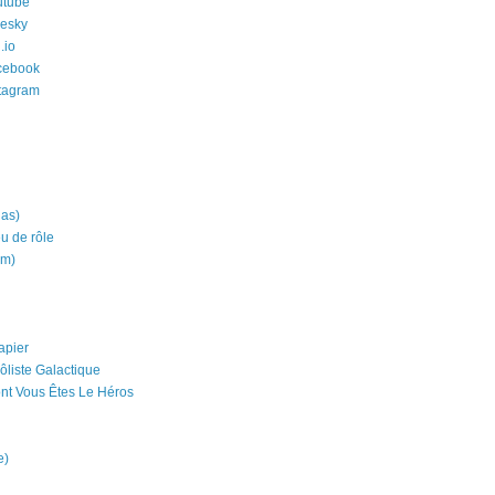
utube
uesky
.io
cebook
stagram
ias)
eu de rôle
um)
apier
ôliste Galactique
nt Vous Êtes Le Héros
e)