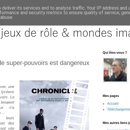
deliver its services and to analyze traffic. Your IP address and
formance and security metrics to ensure quality of service, ge
 abuse.
Qui êtes-vous ?
 de super-pouvoirs est dangereux
avec une
 lycéens
Mes pages
oirs. La
 tenaient
Accueil
ux n’a
Téléchargeme
re…
r leurs
ouer des
Mes autres liens 
ont vite