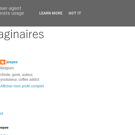
 user-agent
nerate usage
LEARN MORE
GOT IT
jeepee
Belgium
rôliste, geek, auteur,
youtubeur, coffee addict
Afficher mon profil complet
nt
jeepee