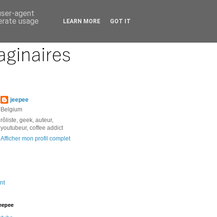
 user-agent
nerate usage
LEARN MORE
GOT IT
jeepee
Belgium
rôliste, geek, auteur,
youtubeur, coffee addict
Afficher mon profil complet
nt
jeepee