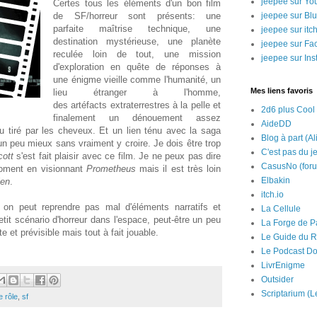
jeepee sur Yo
Certes tous les éléments d'un bon film
de SF/horreur sont présents: une
jeepee sur Bl
parfaite maîtrise technique, une
jeepee sur itch
destination mystérieuse, une planète
jeepee sur Fa
reculée loin de tout, une mission
jeepee sur In
d'exploration en quête de réponses à
une énigme vieille comme l'humanité, un
Mes liens favoris
lieu étranger à l'homme,
des artéfacts extraterrestres à la pelle et
2d6 plus Cool
finalement un dénouement assez
AideDD
u tiré par les cheveux. Et un lien ténu avec la saga
Blog à part (Al
un peu mieux sans vraiment y croire. Je dois être trop
C'est pas du j
cott
s'est fait plaisir avec ce film. Je ne peux pas dire
CasusNo (for
oment en visionnant
Prometheus
mais il est très loin
Elbakin
ien
.
itch.io
 on peut reprendre pas mal d'éléments narratifs et
La Cellule
tit scénario d'horreur dans l'espace, peut-être un peu
La Forge de P
te et prévisible mais tout à fait jouable.
Le Guide du R
Le Podcast Do
LivrEnigme
Outsider
Scriptarium (L
e rôle
,
sf