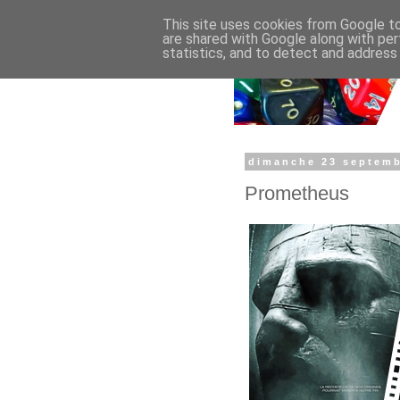
This site uses cookies from Google to 
are shared with Google along with per
statistics, and to detect and address
dimanche 23 septemb
Prometheus