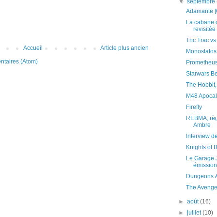
▼
septembre
Adamante [
La cabane d
revisitée
Tric Trac vs
Accueil
Article plus ancien
Monostatos
ntaires (Atom)
Prometheu
Starwars B
The Hobbit,
M48 Apocal
Firefly
REBMA, règl
Ambre
Interview d
Knights of
Le Garage 
émission 
Dungeons &
The Avenge
►
août
(16)
►
juillet
(10)