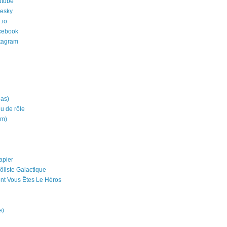
utube
uesky
.io
cebook
stagram
ias)
eu de rôle
um)
apier
ôliste Galactique
nt Vous Êtes Le Héros
e)