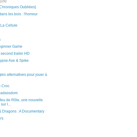
(15)
Chroniques Oubliées]
ans les bois : l'horreur
 La Cellule
s
eginner Game
 second trailer HD
ypse Axe & Spike
es alternatives pour jouer à
e Croc
 Badassdom
Jeu de Rôle, une nouvelle
sur l...
 Dragons : A Documentary
rs