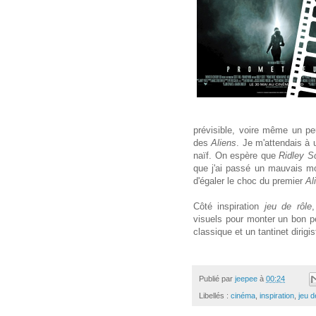
prévisible, voire même un pe
des
Aliens
. Je m'attendais à 
naïf. On espère que
Ridley S
que j'ai passé un mauvais m
d'égaler le choc du premier
Al
Côté inspiration
jeu de rôle
,
visuels pour monter un bon pe
classique et un tantinet dirigis
Publié par
jeepee
à
00:24
Libellés :
cinéma
,
inspiration
,
jeu d