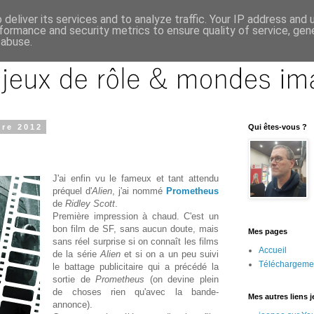
deliver its services and to analyze traffic. Your IP address and
formance and security metrics to ensure quality of service, ge
 abuse.
re 2012
Qui êtes-vous ?
J'ai enfin vu le fameux et tant attendu
préquel d'
Alien
, j'ai nommé
Prometheus
de
Ridley Scott
.
Première impression à chaud. C'est un
bon film de SF, sans aucun doute, mais
Mes pages
sans réel surprise si on connaît les films
Accueil
de la série
Alien
et si on a un peu suivi
Téléchargeme
le battage publicitaire qui a précédé la
sortie de
Prometheus
(on devine plein
de choses rien qu'avec la bande-
Mes autres liens 
annonce).