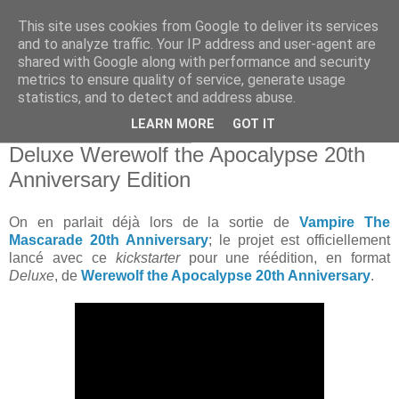
This site uses cookies from Google to deliver its services
and to analyze traffic. Your IP address and user-agent are
shared with Google along with performance and security
metrics to ensure quality of service, generate usage
statistics, and to detect and address abuse.
▼
LEARN MORE
GOT IT
mercredi 3 octobre 2012
Deluxe Werewolf the Apocalypse 20th
Anniversary Edition
On en parlait déjà lors de la sortie de
Vampire The
Mascarade 20th Anniversary
; le projet est officiellement
lancé avec ce
kickstarter
pour une réédition, en format
Deluxe
, de
Werewolf the Apocalypse 20th Anniversary
.