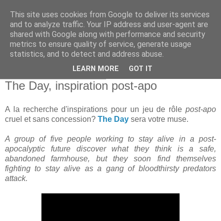
This site uses cookies from Google to deliver its services
and to analyze traffic. Your IP address and user-agent are
shared with Google along with performance and security
metrics to ensure quality of service, generate usage
statistics, and to detect and address abuse.
▼
LEARN MORE
GOT IT
vendredi 5 octobre 2012
The Day, inspiration post-apo
A la recherche d'inspirations pour un jeu de rôle
post-apo
cruel et sans concession?
The Day
sera votre muse.
A group of five people working to stay alive in a post-
apocalyptic future discover what they think is a safe,
abandoned farmhouse, but they soon find themselves
fighting to stay alive as a gang of bloodthirsty predators
attack.