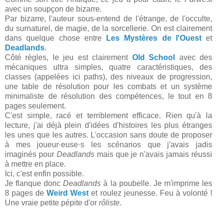
avec un soupçon de bizarre.
Par bizarre, l'auteur sous-entend de l'étrange, de l'occulte,
du surnaturel, de magie, de la sorcellerie. On est clairement
dans quelque chose entre
Les Mystères de l'Ouest
et
Deadlands
.
Côté règles, le jeu est clairement
Old School
avec des
mécaniques ultra simples, quatre caractéristiques, des
classes (appelées ici paths), des niveaux de progression,
une table de résolution pour les combats et un système
minimaliste de résolution des compétences, le tout en 8
pages seulement.
C'est simple, racé et terriblement efficace. Rien qu'à la
lecture, j'ai déjà plein d'idées d'histoires les plus étranges
les unes que les autres. L'occasion sans doute de proposer
à mes joueur·euse·s les scénarios que j'avais jadis
imaginés pour
Deadlands
mais que je n'avais jamais réussi
à mettre en place.
Ici, c'est enfin possible.
Je flanque donc
Deadlands
à la poubelle. Je m'imprime les
8 pages de
Weird West
et roulez jeunesse. Feu à volonté !
Une vraie petite pépite d'or
rôliste
.