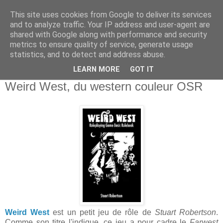
This site uses cookies from Google to deliver its services
and to analyze traffic. Your IP address and user-agent are
shared with Google along with performance and security
metrics to ensure quality of service, generate usage
statistics, and to detect and address abuse.
▼
LEARN MORE
GOT IT
jeudi 8 novembre 2018
Weird West, du western couleur OSR
Weird West
est un petit jeu de rôle de
Stuart Robertson
.
Comme son titre l'indique, ce jeu a pour cadre le
Farwest