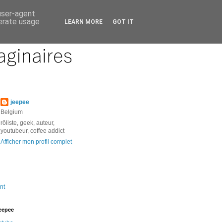
 user-agent
nerate usage
LEARN MORE
GOT IT
jeepee
Belgium
rôliste, geek, auteur,
youtubeur, coffee addict
Afficher mon profil complet
nt
jeepee