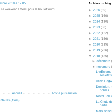
mbre 2018 à 17:05
Archives du blog
r ce weekend ! Merci pour le boulot fourni.
►
2026
(89)
►
2025
(160)
►
2024
(130)
►
2023
(88)
►
2022
(122)
►
2021
(156)
►
2020
(215)
►
2019
(236)
▼
2018
(135)
►
décembre
▼
novembre
LivrEnigme,
ses états
Accio Hogw
Dominion, j
nobles
Accueil
Article plus ancien
Never Tell 
ntaires (Atom)
La Chute de
partie
Mars, saiso