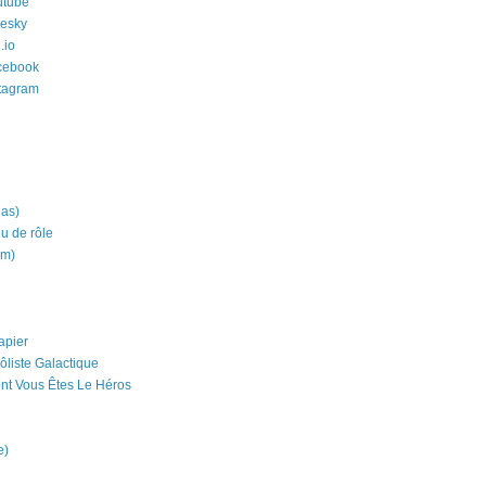
utube
uesky
.io
cebook
stagram
ias)
eu de rôle
um)
apier
ôliste Galactique
nt Vous Êtes Le Héros
e)