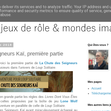
deliver its services and to analyze traffic. Your IP address and
formance and security metrics to ensure quality of service, ge
 abuse.
e 2018
Qui êtes-vous ?
neurs Kaï, première partie
oici la première partie de
La Chute des Seigneurs
lusieurs dans l'univers de
Loup Solitaire
.
Mes pages
Accueil
Téléchargeme
n grande partie les règles des
Livres Dont Vous Êtes
celles proposées par la boîte de jeu
Lone Wolf
Mes autres liens 
venture en parallèle de celle de
Loup Solitaire
.
des
Seigneurs Kaï
ayant miraculeusement échappé au