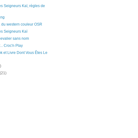
s Seigneurs Kaï, règles de
ing
, du western couleur OSR
es Seigneurs Kaï
hevalier sans nom
r... Croc'n Play
 et Livre Dont Vous Êtes Le
)
(21)
)