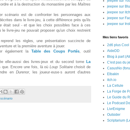
jeepee sur Yo
rdre et à la destruction du monastère par les
Maîtres
jeepee sur Bl
jeepee sur itch
er scénario est de confronter les personnages aux
jeepee sur Fa
crites dans le livre-jeu, à cette différence près qu'ils
jeepee sur In
e
était seul - et que les choix possibles face à ces
ù le livre-jeu ne pouvait proposer qu'un choix restreint
Mes liens favoris
reprend les règles, une présentation succincte de
2d6 plus Cool
'aventure et la première aventure à jouer.
AideDD
ger également la
Table des Coups Portés
, outil
Blog à part (Al
rée elle-aussi des livres-jeux et du second tome
La
C'est pas du j
 que. Encore une fois, là où
Loup Solitaire
choisit de
CasusNo (for
rendre en
Durenor
, les joueur·euse·s auront d'autres
Elbakin
itch.io
La Cellule
La Forge de P
Le Guide du R
,
scénario
Le Podcast Do
LivrEnigme
Outsider
Scriptarium (L