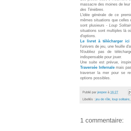
massacre des moines de leur o
des Ténèbres
.
L'idée générale de ce premi
mêmes situations que celles dé
sont plusieurs -
Loup Solitair
situations sont multiples là o
d'options.
Le livret à télécharger ici
l'univers de jeu, une feuille d
N'oubliez pas de téléchar
indispensable pour jouer.
Une suite est prévue, inspi
Traversée Infernale
mais pas
traverser la mer pour se 
options possibles.
Publié par
jeepee
à
16:27
Libellés :
jeu de rôle
,
loup solitaire
1 commentaire: