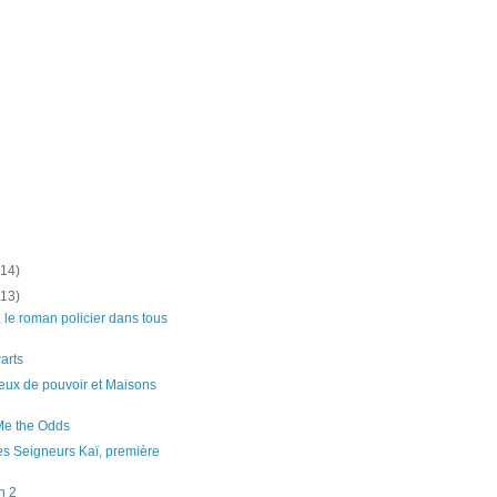
(14)
(13)
 le roman policier dans tous
arts
eux de pouvoir et Maisons
Me the Odds
s Seigneurs Kaï, première
n 2