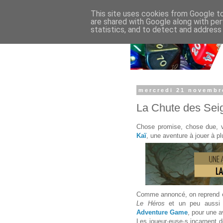
This site uses cookies from Google to 
are shared with Google along with per
statistics, and to detect and address
mercredi 21 novembr
La Chute des Seig
Chose promise, chose due, v
Kaï
, une aventure à jouer à p
Comme annoncé, on reprend e
Le Héros
et un peu aussi 
Adventure Game
, pour une a
Les joueur·euse·s incarnent 