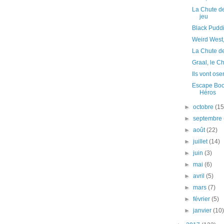
La Chute de
jeu
Black Pudd
Weird West
La Chute d
Graal, le C
Ils vont ose
Escape Book
Héros
►
octobre
(15
►
septembre
►
août
(22)
►
juillet
(14)
►
juin
(3)
►
mai
(6)
►
avril
(5)
►
mars
(7)
►
février
(5)
►
janvier
(10