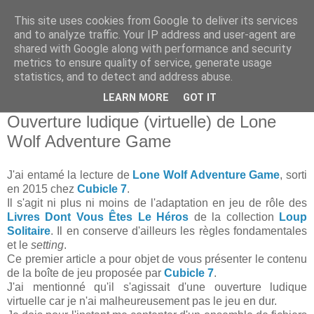
This site uses cookies from Google to deliver its services
and to analyze traffic. Your IP address and user-agent are
shared with Google along with performance and security
metrics to ensure quality of service, generate usage
statistics, and to detect and address abuse.
▼
LEARN MORE
GOT IT
vendredi 10 août 2018
Ouverture ludique (virtuelle) de Lone
Wolf Adventure Game
J'ai entamé la lecture de
Lone Wolf Adventure Game
, sorti
en 2015 chez
Cubicle 7
.
Il s'agit ni plus ni moins de l'adaptation en jeu de rôle des
Livres Dont Vous Êtes Le Héros
de la collection
Loup
Solitaire
. Il en conserve d'ailleurs les règles fondamentales
et le
setting
.
Ce premier article a pour objet de vous présenter le contenu
de la boîte de jeu proposée par
Cubicle 7
.
J'ai mentionné qu'il s'agissait d'une ouverture ludique
virtuelle car je n'ai malheureusement pas le jeu en dur.