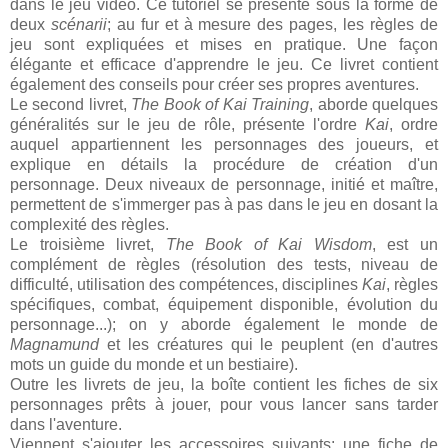
dans le jeu vidéo. Ce tutoriel se présente sous la forme de
deux
scénarii
; au fur et à mesure des pages, les règles de
jeu sont expliquées et mises en pratique. Une façon
élégante et efficace d'apprendre le jeu. Ce livret contient
également des conseils pour créer ses propres aventures.
Le second livret,
The Book of Kai Training
, aborde quelques
généralités sur le jeu de rôle, présente l'ordre
Kai
, ordre
auquel appartiennent les personnages des joueurs, et
explique en détails la procédure de création d'un
personnage. Deux niveaux de personnage, initié et maître,
permettent de s'immerger pas à pas dans le jeu en dosant la
complexité des règles.
Le troisième livret,
The Book of Kai Wisdom
, est un
complément de règles (résolution des tests, niveau de
difficulté, utilisation des compétences, disciplines
Kai
, règles
spécifiques, combat, équipement disponible, évolution du
personnage...); on y aborde également le monde de
Magnamund
et les créatures qui le peuplent (en d'autres
mots un guide du monde et un bestiaire).
Outre les livrets de jeu, la boîte contient les fiches de six
personnages prêts à jouer, pour vous lancer sans tarder
dans l'aventure.
Viennent s'ajouter les accessoires suivants: une fiche de