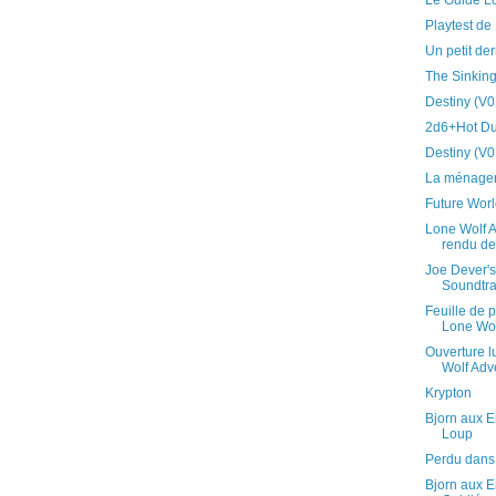
Le Guide Lo
Playtest de 
Un petit der
The Sinking
Destiny (V0
2d6+Hot Du
Destiny (V0.
La ménager
Future Wor
Lone Wolf 
rendu de
Joe Dever's
Soundtr
Feuille de 
Lone Wolf
Ouverture l
Wolf Adve
Krypton
Bjorn aux E
Loup
Perdu dans
Bjorn aux E