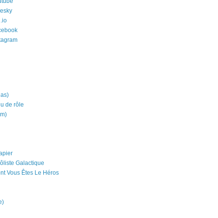
utube
uesky
.io
cebook
stagram
ias)
eu de rôle
um)
apier
ôliste Galactique
nt Vous Êtes Le Héros
e)