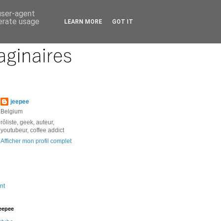
 user-agent
nerate usage
LEARN MORE
GOT IT
jeepee
Belgium
rôliste, geek, auteur,
youtubeur, coffee addict
Afficher mon profil complet
nt
jeepee