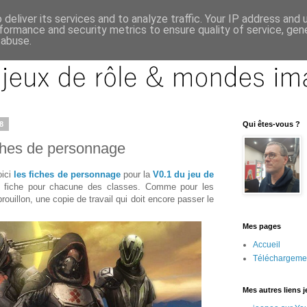
deliver its services and to analyze traffic. Your IP address and
formance and security metrics to ensure quality of service, ge
 abuse.
8
Qui êtes-vous ?
iches de personnage
oici
les fiches de personnage
pour la
V0.1 du jeu de
ne fiche pour chacune des classes. Comme pour les
rouillon, une copie de travail qui doit encore passer le
Mes pages
Accueil
Téléchargeme
Mes autres liens 