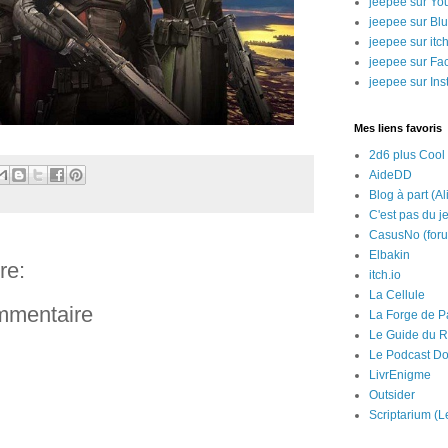
jeepee sur Yo
jeepee sur Bl
jeepee sur itch
jeepee sur Fa
jeepee sur In
Mes liens favoris
2d6 plus Cool
AideDD
Blog à part (Al
C'est pas du j
CasusNo (for
Elbakin
re:
itch.io
La Cellule
ommentaire
La Forge de P
Le Guide du R
Le Podcast Do
LivrEnigme
Outsider
Scriptarium (L