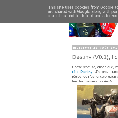
This site uses cookies from Google to 
are shared with Google along with per
statistics, and to detect and address
mercredi 22 août 201
Destiny (V0.1), f
Chose promise, chose due, v
rôle Destiny
. J'ai prévu u
règles, ce n'est encore qu'un b
feu des premiers
playtests
.