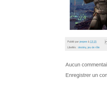
Publié par
jeepee
à
13:15
Libellés :
destiny
,
jeu de rôle
Aucun commentai
Enregistrer un c