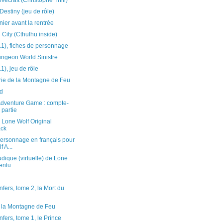
vecraft (Christophe Thill)
Destiny (jeu de rôle)
nier avant la rentrée
 City (Cthulhu inside)
.1), fiches de personnage
ngeon World Sinistre
1), jeu de rôle
ie de la Montagne de Feu
ld
Adventure Game : compte-
 partie
 Lone Wolf Original
ack
personnage en français pour
 A...
udique (virtuelle) de Lone
ntu...
nfers, tome 2, la Mort du
 la Montagne de Feu
nfers, tome 1, le Prince