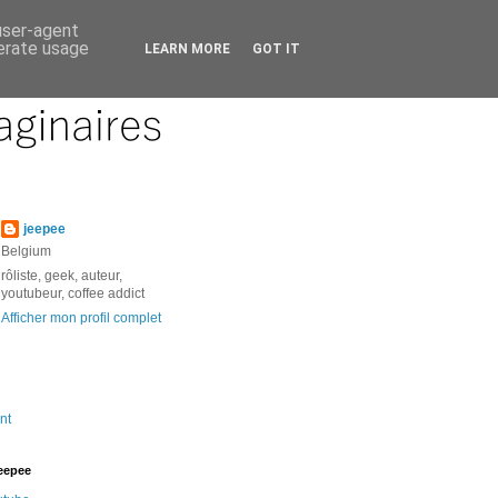
 user-agent
nerate usage
LEARN MORE
GOT IT
jeepee
Belgium
rôliste, geek, auteur,
youtubeur, coffee addict
Afficher mon profil complet
nt
jeepee