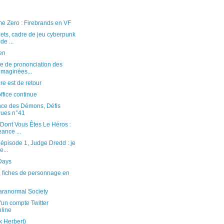
)
e Zero : Firebrands en VF
ts, cadre de jeu cyberpunk
de ...
ien
e de prononciation des
imaginées...
re est de retour
ffice continue
ce des Démons, Défis
ques n°41
Dont Vous Êtes Le Héros :
ance ...
 épisode 1, Judge Dredd : je
e...
Days
 fiches de personnage en
aranormal Society
'un compte Twitter
line
 Herbert)