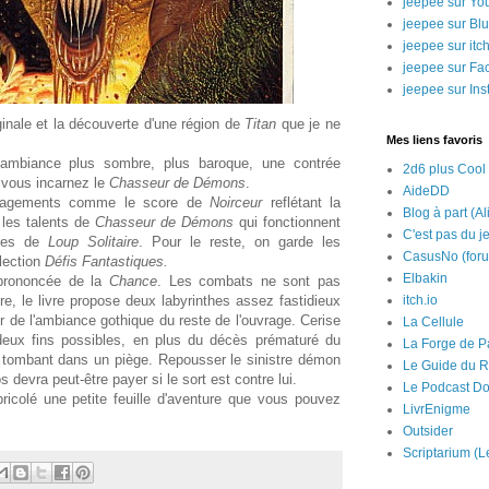
jeepee sur Yo
jeepee sur Bl
jeepee sur itch
jeepee sur Fa
jeepee sur In
ginale et la découverte d'une région de
Titan
que je ne
Mes liens favoris
ambiance plus sombre, plus baroque, une contrée
2d6 plus Cool
 vous incarnez le
Chasseur de Démons
.
AideDD
énagements comme le score de
Noirceur
reflétant la
Blog à part (Al
 les talents de
Chasseur de Démons
qui fonctionnent
C'est pas du j
ines de
Loup Solitaire
. Pour le reste, on garde les
CasusNo (for
lection
Défis Fantastiques.
Elbakin
s prononcée de la
Chance
. Les combats ne sont pas
e, le livre propose deux labyrinthes assez fastidieux
itch.io
ur de l'ambiance gothique du reste de l'ouvrage. Cerise
La Cellule
e deux fins possibles, en plus du décès prématuré du
La Forge de P
 tombant dans un piège. Repousser le sinistre démon
Le Guide du R
s devra peut-être payer si le sort est contre lui.
Le Podcast Do
ricolé une petite feuille d'aventure que vous pouvez
LivrEnigme
Outsider
Scriptarium (L