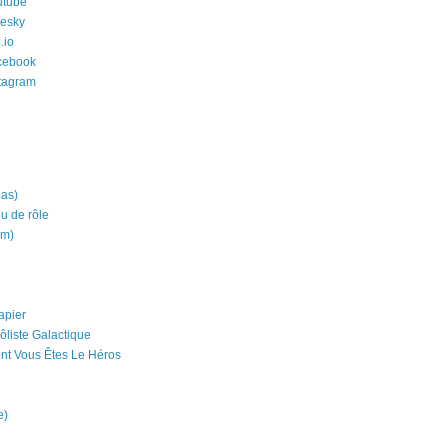
utube
uesky
.io
cebook
stagram
ias)
eu de rôle
um)
apier
ôliste Galactique
nt Vous Êtes Le Héros
e)