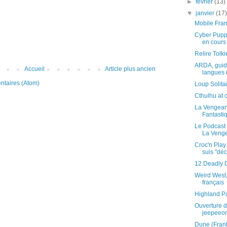
►
février
(13)
▼
janvier
(17
Mobile Fram
Cyber Puppe
en cours 
Relire Tolk
ARDA, guid
Accueil
Article plus ancien
langues 
ntaires (Atom)
Loup Solitai
Cthulhu at o
La Vengean
Fantasti
Le Podcast 
La Venge
Croc'n Play
suis "déc
12 Deadly 
Weird West,
français
Highland P
Ouverture d
jeepeeon
Dune (Frank