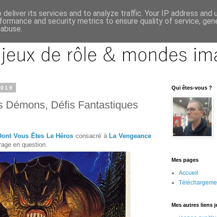
deliver its services and to analyze traffic. Your IP address and
formance and security metrics to ensure quality of service, ge
 abuse.
2019
Qui êtes-vous ?
 Démons, Défis Fantastiques
Dont Vous Êtes Le Héros
consacré à
La Vengeance
uvrage en question.
Mes pages
Accueil
Téléchargeme
Mes autres liens 