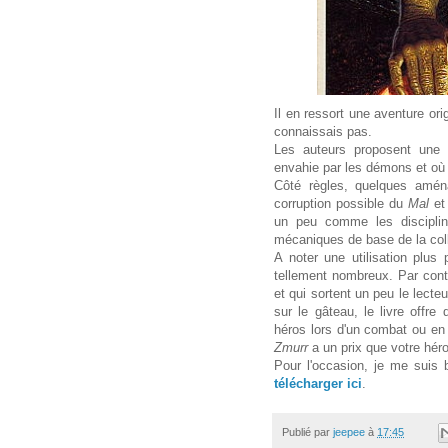
Il en ressort une aventure ori
connaissais pas.
Les auteurs proposent une 
envahie par les démons et où
Côté règles, quelques am
corruption possible du
Mal
et
un peu comme les discipl
mécaniques de base de la col
A noter une utilisation plu
tellement nombreux. Par contr
et qui sortent un peu le lecte
sur le gâteau, le livre offr
héros lors d'un combat ou en
Zmurr
a un prix que votre héro
Pour l'occasion, je me suis b
télécharger ici
.
Publié par
jeepee
à
17:45