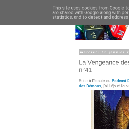
This site uses cookies from Google to 
are shared with Google along with per
statistics, and to detect and address
mercredi 16 janvier 
La Vengeance des
n°41
Suite à l'écoute du
Podcast 
des Démons
, j'ai lu/joué l'o