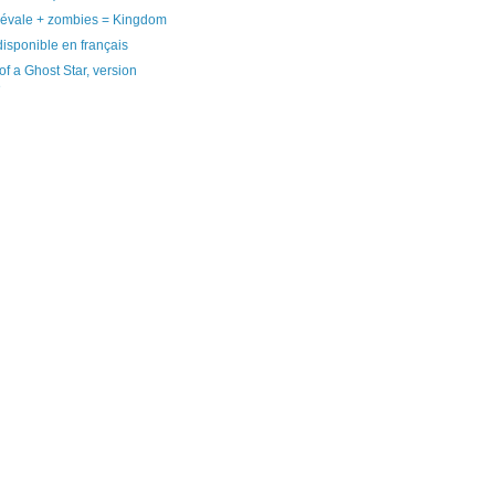
évale + zombies = Kingdom
disponible en français
 of a Ghost Star, version
e