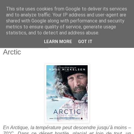
This site uses cookies from Google to deliver its services
and to analyze traffic. Your IP address and user-agent are
shared with Google along with performance and security
metrics to ensure quality of service, generate usage
statistics, and to detect and address abuse.
▼
LEARN MORE
GOT IT
jeudi 16 mai 2019
Arctic
En Arctique, la température peut descendre jusqu’à moins –
70°C. Dans ce désert hostile, glacial et loin de tout, un