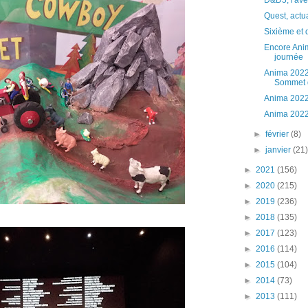
D&D5, l'ave
Quest, actu
Sixième et 
Encore Ani
journée
Anima 2022,
Sommet d
Anima 2022,
Anima 202
►
février
(8)
►
janvier
(21
►
2021
(156)
►
2020
(215)
►
2019
(236)
►
2018
(135)
►
2017
(123)
►
2016
(114)
►
2015
(104)
►
2014
(73)
►
2013
(111)