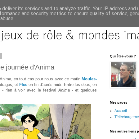
deliver its services and to analyze traffic. Your IP address and
formance and security metrics to ensure quality of service, ge
 abuse.
2
Qui êtes-vous ?
re journée d'Anima
d'Anima, en tout cas pour nous avec ce matin
Moules-
étrages, et
Flee
en fin d'après-midi. Entre les deux, on
d
- rien à voir avec le festival
Anima
- et quelques
Mes pages
Accueil
Téléchargeme
Mes autres liens 