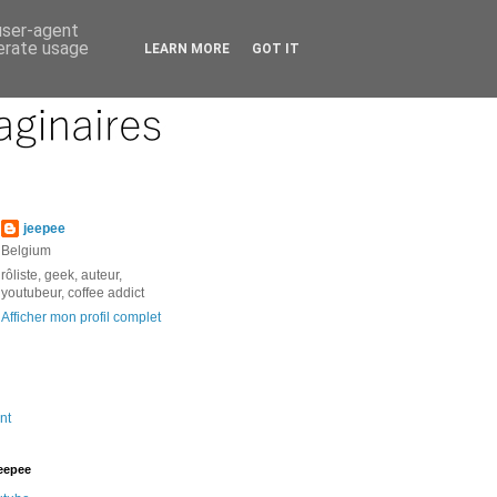
 user-agent
nerate usage
LEARN MORE
GOT IT
jeepee
Belgium
rôliste, geek, auteur,
youtubeur, coffee addict
Afficher mon profil complet
nt
jeepee