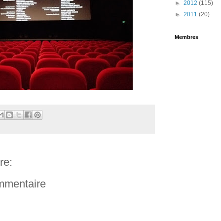
►
2012
(115)
►
2011
(20)
Membres
re:
ommentaire