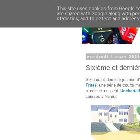
This site uses cookies from Google to 
are shared with Google along with per
statistics, and to detect and address
vendredi 4 mars 202
Sixième et derniè
Sixième et dernière journée 
Frites
, une série de courts m
a coincé un petit
Uncharte
courses à Namur.