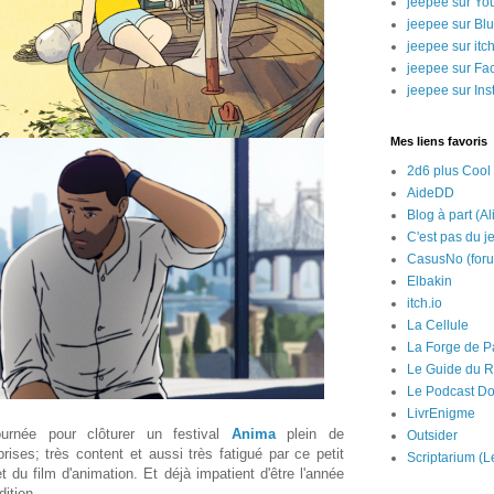
jeepee sur Yo
jeepee sur Bl
jeepee sur itch
jeepee sur Fa
jeepee sur In
Mes liens favoris
2d6 plus Cool
AideDD
Blog à part (Al
C'est pas du j
CasusNo (for
Elbakin
itch.io
La Cellule
La Forge de P
Le Guide du R
Le Podcast Do
LivrEnigme
urnée pour clôturer un festival
Anima
plein de
Outsider
rises; très content et aussi très fatigué par ce petit
Scriptarium (L
du film d'animation. Et déjà impatient d'être l'année
ition.