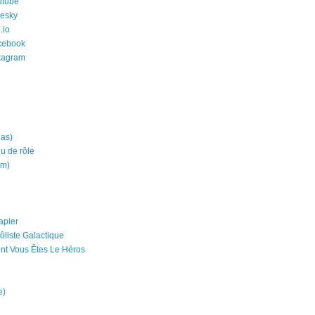
utube
uesky
.io
cebook
stagram
ias)
eu de rôle
um)
apier
ôliste Galactique
nt Vous Êtes Le Héros
e)