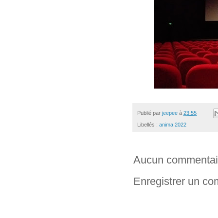
Publié par
jeepee
à
23:55
Libellés :
anima 2022
Aucun commentai
Enregistrer un c