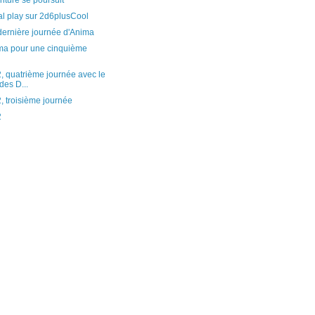
nture se poursuit
al play sur 2d6plusCool
dernière journée d'Anima
ma pour une cinquième
 quatrième journée avec le
es D...
 troisième journée
2
)