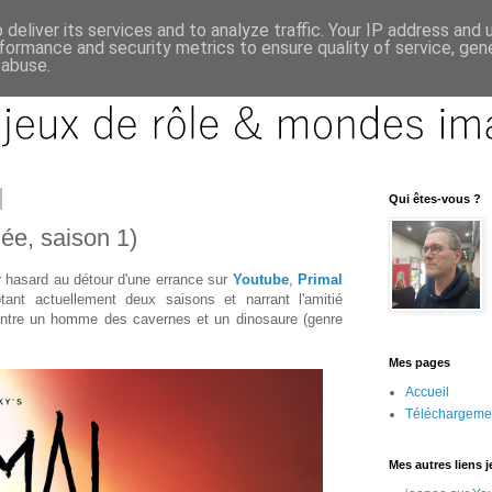
deliver its services and to analyze traffic. Your IP address and
formance and security metrics to ensure quality of service, ge
 abuse.
Qui êtes-vous ?
ée, saison 1)
 hasard au détour d'une errance sur
Youtube
,
Primal
ant actuellement deux saisons et narrant l'amitié
entre un homme des cavernes et un dinosaure (genre
Mes pages
Accueil
Téléchargeme
Mes autres liens 