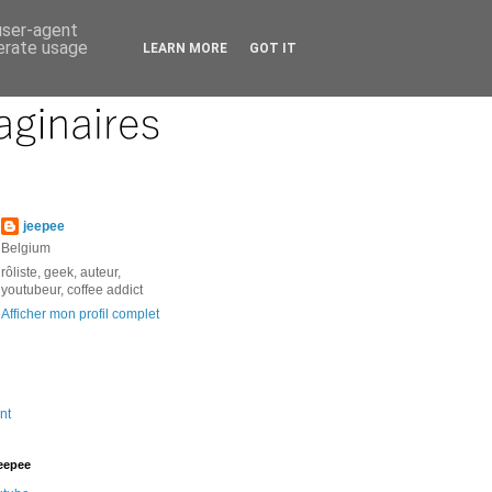
 user-agent
nerate usage
LEARN MORE
GOT IT
jeepee
Belgium
rôliste, geek, auteur,
youtubeur, coffee addict
Afficher mon profil complet
nt
jeepee