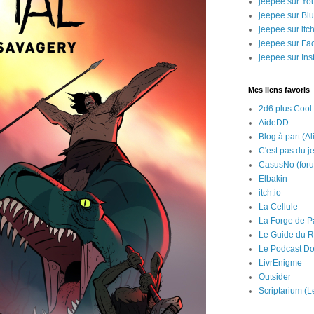
jeepee sur Yo
jeepee sur Bl
jeepee sur itch
jeepee sur Fa
jeepee sur In
Mes liens favoris
2d6 plus Cool
AideDD
Blog à part (Al
C'est pas du j
CasusNo (for
Elbakin
itch.io
La Cellule
La Forge de P
Le Guide du R
Le Podcast Do
LivrEnigme
Outsider
Scriptarium (L