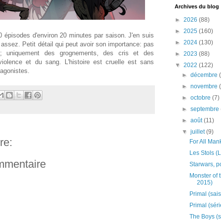
Archives du blog
►
2026
(88)
►
2025
(160)
 épisodes d'environ 20 minutes par saison. J'en suis
►
2024
(130)
 assez. Petit détail qui peut avoir son importance: pas
nt; uniquement des grognements, des cris et des
►
2023
(88)
violence et du sang. L'histoire est cruelle est sans
▼
2022
(122)
agonistes.
►
décembre
►
novembre
►
octobre
(7)
►
septembre
►
août
(11)
▼
juillet
(9)
re:
For All Man
Les Stols (L
ommentaire
Starwars, 
Monster of 
2015)
Primal (sai
Primal (sér
The Boys (s