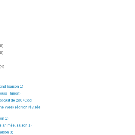
(8)
(8)
(4)
kind (saison 1)
ouis Thirion)
podcast de 2d6+Cool
the Week (édition révisée
son 1)
ie animée, saison 1)
aison 3)