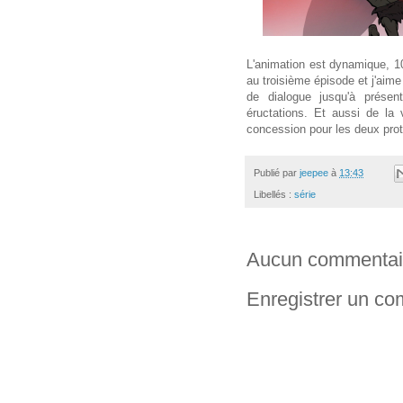
L'animation est dynamique, 10
au troisième épisode et j'aime
de dialogue jusqu'à prése
éructations. Et aussi de la 
concession pour les deux prot
Publié par
jeepee
à
13:43
Libellés :
série
Aucun commentai
Enregistrer un c