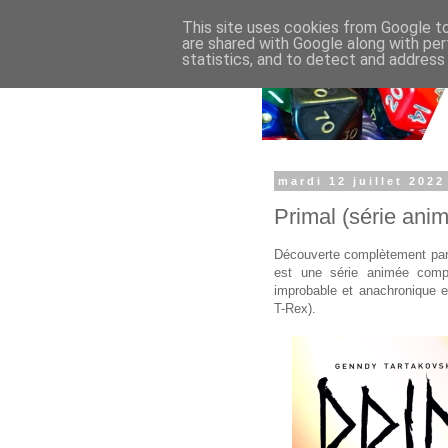
This site uses cookies from Google to 
are shared with Google along with per
statistics, and to detect and address
mardi 12 juillet 2022
Primal (série anim
Découverte complètement par
est une série animée compt
improbable et anachronique 
T-Rex).