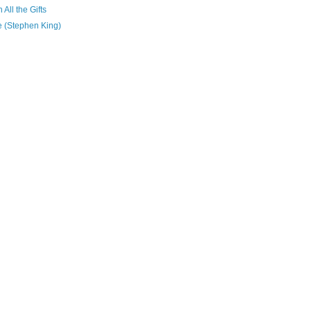
 All the Gifts
e (Stephen King)
)