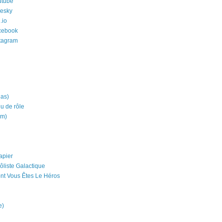
utube
uesky
.io
cebook
stagram
ias)
eu de rôle
um)
apier
ôliste Galactique
nt Vous Êtes Le Héros
e)