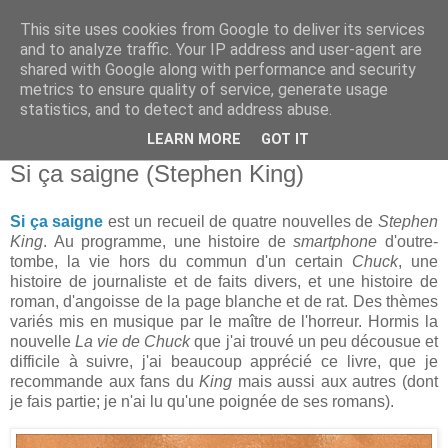
This site uses cookies from Google to deliver its services
and to analyze traffic. Your IP address and user-agent are
shared with Google along with performance and security
metrics to ensure quality of service, generate usage
statistics, and to detect and address abuse.
▼
LEARN MORE
GOT IT
dimanche 3 juillet 2022
Si ça saigne (Stephen King)
Si ça saigne
est un recueil de quatre nouvelles de
Stephen
King
. Au programme, une histoire de
smartphone
d'outre-
tombe, la vie hors du commun d'un certain
Chuck
, une
histoire de journaliste et de faits divers, et une histoire de
roman, d'angoisse de la page blanche et de rat. Des thèmes
variés mis en musique par le maître de l'horreur. Hormis la
nouvelle
La vie de Chuck
que j'ai trouvé un peu décousue et
difficile à suivre, j'ai beaucoup apprécié ce livre, que je
recommande aux fans du
King
mais aussi aux autres (dont
je fais partie; je n'ai lu qu'une poignée de ses romans).