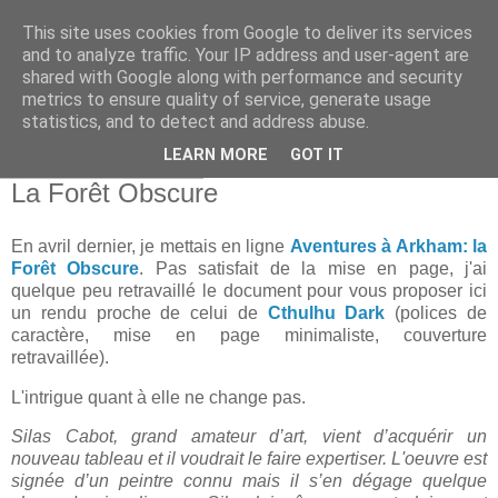
This site uses cookies from Google to deliver its services
and to analyze traffic. Your IP address and user-agent are
shared with Google along with performance and security
metrics to ensure quality of service, generate usage
statistics, and to detect and address abuse.
▼
LEARN MORE
GOT IT
jeudi 31 juillet 2025
La Forêt Obscure
En avril dernier, je mettais en ligne
Aventures à Arkham: la
Forêt Obscure
. Pas satisfait de la mise en page, j'ai
quelque peu retravaillé le document pour vous proposer ici
un rendu proche de celui de
Cthulhu Dark
(polices de
caractère, mise en page minimaliste, couverture
retravaillée).
L'intrigue quant à elle ne change pas.
Silas Cabot, grand amateur d’art, vient d’acquérir un
nouveau tableau et il voudrait le faire expertiser. L'oeuvre est
signée d’un peintre connu mais il s’en dégage quelque