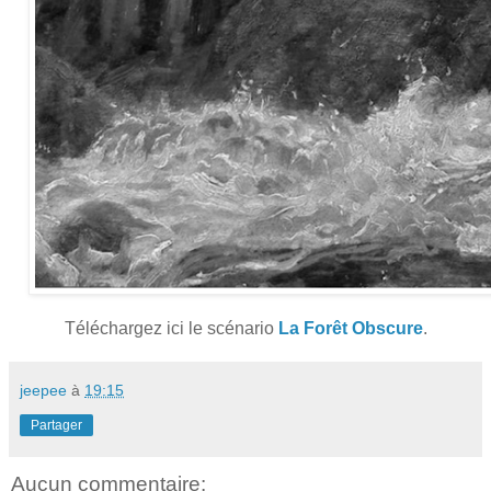
Téléchargez ici le scénario
La Forêt Obscure
.
jeepee
à
19:15
Partager
Aucun commentaire: