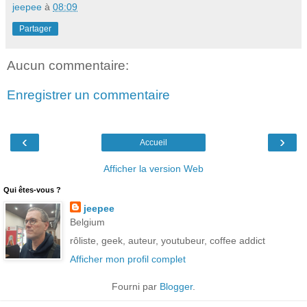
jeepee
à
08:09
Partager
Aucun commentaire:
Enregistrer un commentaire
‹
›
Accueil
Afficher la version Web
Qui êtes-vous ?
jeepee
Belgium
rôliste, geek, auteur, youtubeur, coffee addict
Afficher mon profil complet
Fourni par
Blogger
.