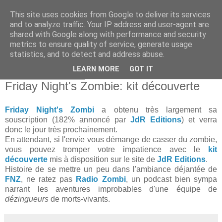
This site uses cookies from Google to deliver its services
and to analyze traffic. Your IP address and user-agent are
shared with Google along with performance and security
metrics to ensure quality of service, generate usage
statistics, and to detect and address abuse.
▼
LEARN MORE
GOT IT
lundi 29 avril 2013
Friday Night's Zombie: kit découverte
Friday Night's Zombi
a obtenu très largement sa
souscription (182% annoncé par
JdR Editions
) et verra
donc le jour très prochainement.
En attendant, si l'envie vous démange de casser du zombie,
vous pouvez tromper votre impatience avec le
kit
découverte
mis à disposition sur le site de
JdR Editions
.
Histoire de se mettre un peu dans l'ambiance déjantée de
FNZ
, ne ratez pas
Radio Zombi
, un podcast bien sympa
narrant les aventures improbables d'une équipe de
dézingueurs
de morts-vivants.