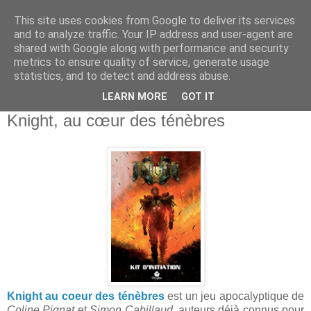
This site uses cookies from Google to deliver its services
and to analyze traffic. Your IP address and user-agent are
shared with Google along with performance and security
metrics to ensure quality of service, generate usage
statistics, and to detect and address abuse.
▼
LEARN MORE
GOT IT
mardi 31 janvier 2017
Knight, au cœur des ténèbres
Knight au coeur des ténèbres
est un jeu apocalyptique de
Coline Pignat
et
Simon Cabillaud
, auteurs déjà connus pour