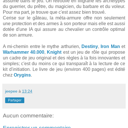
assumé dans le jeu. On retrouve en filigrane les archétypes
du guerrier, du prêtre, du magicien, du barbare et du voleur.
Pour ma part, je trouve que c'est assez bien trouvé.
Cerise sur le gâteau, la méta-armure offre non seulement
une protection et des armes à son porteur mais elle est aussi
dotée d'une IA qui assure au chevalier un contrôle optimal
de son armure.
A mi-chemin entre le mythe arthurien,
Destiny
,
Iron Man
et
Warhammer 40.000
,
Knight
est un jeu de rôle qui propose
un cadre de jeu original et des règles à la fois innovantes et
simples; c'est du moins ce qui transparaît à la lecture de ce
kit d'initiation. Le livre de jeu (environ 400 pages) est édité
chez
Orygins
.
jeepee
à
13:24
Partager
Aucun commentaire:
Enregistrer un commentaire