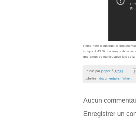
Petite note technique: le documentai
indique 1:43:39. Le temps de vidéo 
une erreur de manipulation lors de la
Publié par
jeepee
à
12:30
Libellés :
documentaire
,
Tolkien
Aucun commentai
Enregistrer un c