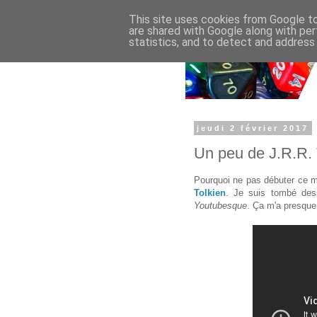
This site uses cookies from Google to 
are shared with Google along with per
statistics, and to detect and address
jeudi 2 février 2017
Un peu de J.R.R. 
Pourquoi ne pas débuter ce m
Tolkien
. Je suis tombé dess
Youtubesque
. Ça m'a presque