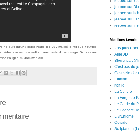
jeepee sur Yo
jeepee sur Bl
jeepee sur itch
jeepee sur Fa
jeepee sur In
Mes liens favoris
re ne dure qu'une petite heure (55:08), malgré le fait que Youtube
2d6 plus Cool
excédentaire est une redite d'une partie du reportage. Sans doute
AideDD
 mise en ligne du documentaire.
Blog à part (Al
C'est pas du j
CasusNo (for
Elbakin
itch.io
La Cellule
La Forge de P
re:
Le Guide du R
Le Podcast Do
ommentaire
LivrEnigme
Outsider
Scriptarium (L