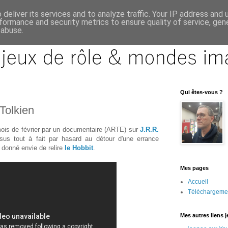
deliver its services and to analyze traffic. Your IP address and
formance and security metrics to ensure quality of service, ge
 abuse.
Qui êtes-vous ?
Tolkien
ois de février par un documentaire (ARTE) sur
J.R.R.
us tout à fait par hasard au détour d'une errance
 donné envie de relire
le Hobbit
.
Mes pages
Accueil
Téléchargeme
Mes autres liens 