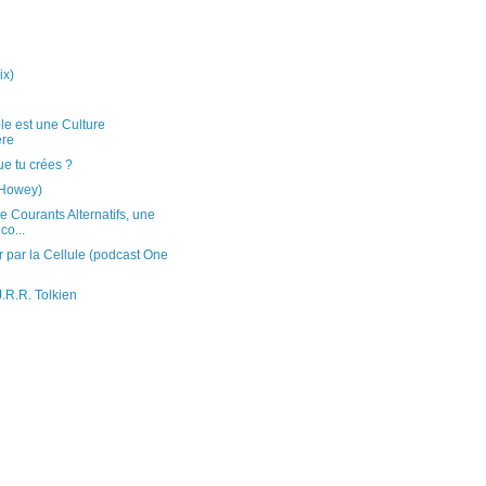
ix)
ôle est une Culture
ère
ue tu crées ?
 Howey)
e Courants Alternatifs, une
co...
par la Cellule (podcast One
.R.R. Tolkien