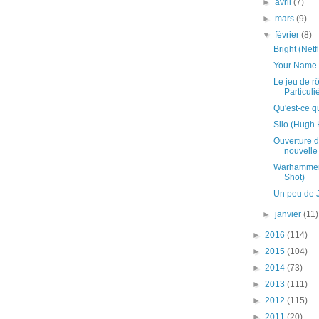
►
avril
(7)
►
mars
(9)
▼
février
(8)
Bright (Netfl
Your Name
Le jeu de r
Particuli
Qu'est-ce q
Silo (Hugh
Ouverture d
nouvelle 
Warhammer 
Shot)
Un peu de J
►
janvier
(11)
►
2016
(114)
►
2015
(104)
►
2014
(73)
►
2013
(111)
►
2012
(115)
►
2011
(20)