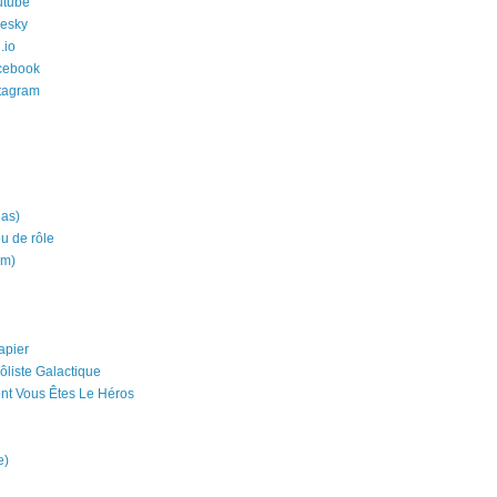
utube
uesky
.io
cebook
stagram
ias)
eu de rôle
um)
apier
ôliste Galactique
nt Vous Êtes Le Héros
e)