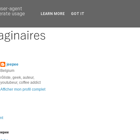
 user-agent
nerate usage
LEARN MORE
GOT IT
jeepee
Belgium
rôliste, geek, auteur,
youtubeur, coffee addict
Afficher mon profil complet
nt
jeepee