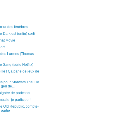
cœur des ténèbres
e Dark est (enfin) sorti
hat Movie
ort
e des Larmes (Thomas
 Sang (série Netflix)
ille ! Ça parle de jeux de
s pour Starwars The Old
(jeu de...
oignée de podcasts
rale, je participe !
e Old Republic, compte-
 partie