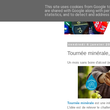
This site uses cookies from Google to 
are shared with Google along with per
statistics, and to detect and address
vendredi 6 janvier 2
Tournée minérale, 
Un mois sans boire d'alcool (et
Tournée minérale
est une ini
L'idée est de relever le
challe