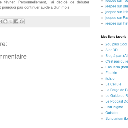
jeepee sur Yo
 février. Personnellement, j'ai décidé de débuter
jeepee sur Bl
et pourquoi pas continuer au-delà d'un mois.
jeepee sur itch
jeepee sur Fa
jeepee sur In
Mes liens favoris
re:
2d6 plus Cool
AideDD
ommentaire
Blog à part (Al
C'est pas du j
CasusNo (for
Elbakin
itch.io
La Cellule
La Forge de P
Le Guide du R
Le Podcast Do
LivrEnigme
Outsider
Scriptarium (L