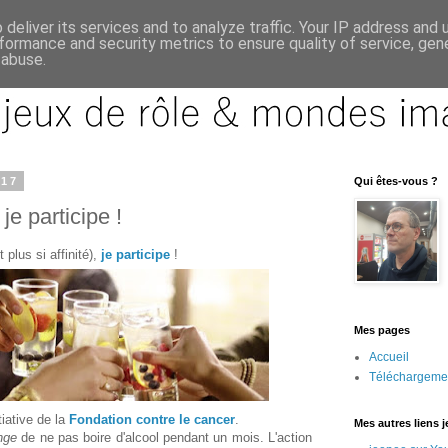
deliver its services and to analyze traffic. Your IP address and
formance and security metrics to ensure quality of service, ge
 abuse.
017
Qui êtes-vous ?
je participe !
 plus si affinité),
je participe
!
Mes pages
Accueil
Téléchargeme
tiative de la
Fondation contre le cancer
.
Mes autres liens 
nge
de ne pas boire d'alcool pendant un mois. L'action