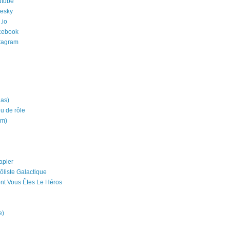
utube
uesky
.io
cebook
stagram
ias)
eu de rôle
um)
apier
ôliste Galactique
nt Vous Êtes Le Héros
e)