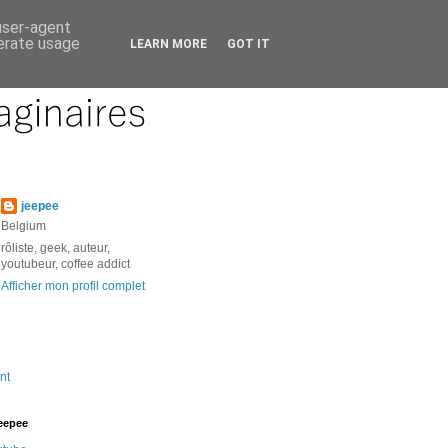
 user-agent
nerate usage
LEARN MORE
GOT IT
jeepee
Belgium
rôliste, geek, auteur,
youtubeur, coffee addict
Afficher mon profil complet
nt
jeepee