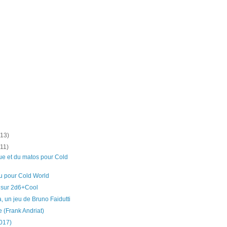
(13)
(11)
ue et du matos pour Cold
u pour Cold World
sur 2d6+Cool
 un jeu de Bruno Faidutti
e (Frank Andriat)
017)