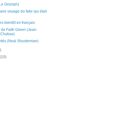
(Le Grümph)
aire voyage du fakir qui était
es bientôt en français
 de Faith Green (Jean-
 Chabas)
ntés (Neal Shusterman)
)
(10)