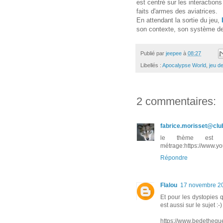
est centré sur les interaction
faits d'armes des aviatrices.
En attendant la sortie du jeu,
son contexte, son système de
Publié par
jeepee
à
08:27
Libellés :
Apocalypse World
,
jeu de
2 commentaires:
fabrice.morisset@club
le thème est a
métrage:https://www.
Répondre
Flalou
17 novembre 20
Et pour les dystopies q
est aussi sur le sujet :-)
https://www.bedetheq