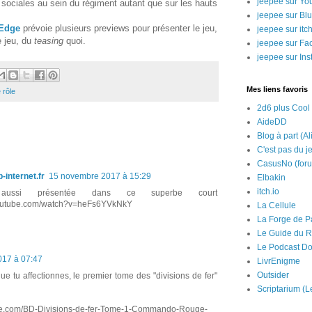
jeepee sur Yo
s sociales au sein du régiment autant que sur les hauts
jeepee sur Bl
Edge
prévoie plusieurs previews pour présenter le jeu,
jeepee sur itch
 jeu, du
teasing
quoi.
jeepee sur Fa
jeepee sur In
Mes liens favoris
 rôle
2d6 plus Cool
AideDD
Blog à part (Al
C'est pas du j
CasusNo (for
-internet.fr
15 novembre 2017 à 15:29
Elbakin
itch.io
ussi présentée dans ce superbe court
youtube.com/watch?v=heFs6YVkNkY
La Cellule
La Forge de P
Le Guide du R
Le Podcast Do
17 à 07:47
LivrEnigme
Outsider
ue tu affectionnes, le premier tome des "divisions de fer"
Scriptarium (L
ue.com/BD-Divisions-de-fer-Tome-1-Commando-Rouge-