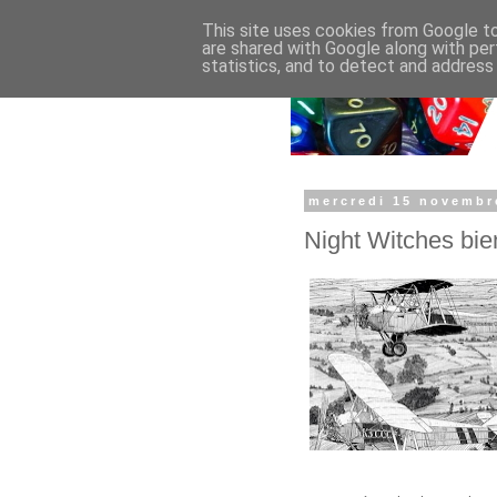
This site uses cookies from Google to 
are shared with Google along with per
statistics, and to detect and address
mercredi 15 novembr
Night Witches bien