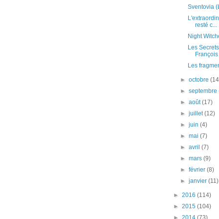
Sventovia 
L'extraordin
resté c...
Night Witch
Les Secrets
François
Les fragme
►
octobre
(14
►
septembre
►
août
(17)
►
juillet
(12)
►
juin
(4)
►
mai
(7)
►
avril
(7)
►
mars
(9)
►
février
(8)
►
janvier
(11)
►
2016
(114)
►
2015
(104)
►
2014
(73)