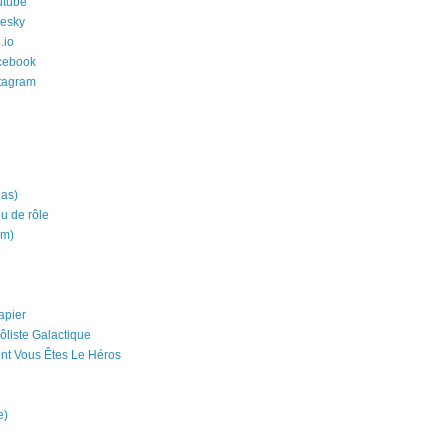
utube
uesky
.io
cebook
stagram
ias)
eu de rôle
um)
apier
ôliste Galactique
nt Vous Êtes Le Héros
e)