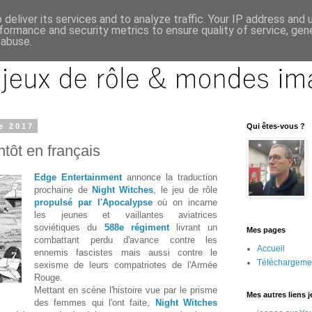
deliver its services and to analyze traffic. Your IP address and
formance and security metrics to ensure quality of service, ge
 abuse.
e 2017
Qui êtes-vous ?
tôt en français
Edge Entertainment
annonce la traduction
prochaine de
Night Witches
, le jeu de rôle
propulsé par l'Apocalypse
où on incarne
les jeunes et vaillantes aviatrices
soviétiques du
588e régiment
livrant un
Mes pages
combattant perdu d'avance contre les
Accueil
ennemis fascistes mais aussi contre le
Téléchargeme
sexisme de leurs compatriotes de l'Armée
Rouge.
Mettant en scène l'histoire vue par le prisme
Mes autres liens 
des femmes qui l'ont faite,
Night Witches