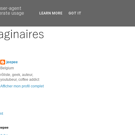
 user-agent
nerate usage
LEARN MORE
GOT IT
jeepee
Belgium
rôliste, geek, auteur,
youtubeur, coffee addict
Afficher mon profil complet
nt
jeepee