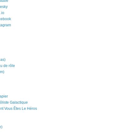
utube
uesky
.io
cebook
stagram
ias)
eu de rôle
um)
apier
ôliste Galactique
nt Vous Êtes Le Héros
e)