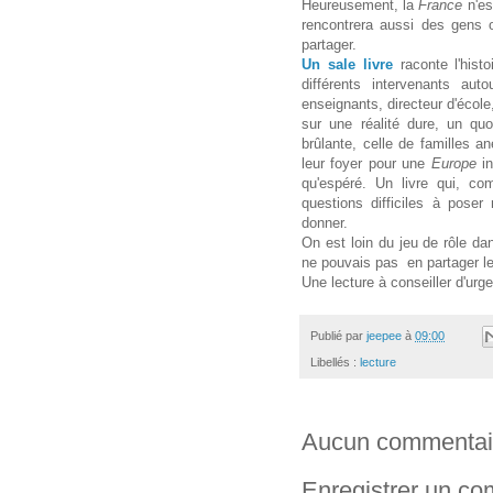
Heureusement, la
France
n'e
rencontrera aussi des gens ou
partager.
Un sale livre
raconte l'hist
différents intervenants aut
enseignants, directeur d'école
sur une réalité dure, un quo
brûlante, celle de familles an
leur foyer pour une
Europe
i
qu'espéré. Un livre qui, co
questions difficiles à pose
donner.
On est loin du jeu de rôle da
ne pouvais pas en partager le
Une lecture à conseiller d'urg
Publié par
jeepee
à
09:00
Libellés :
lecture
Aucun commentai
Enregistrer un c