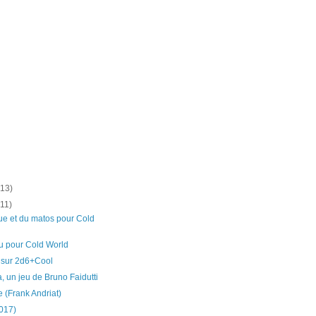
(13)
(11)
ue et du matos pour Cold
u pour Cold World
sur 2d6+Cool
 un jeu de Bruno Faidutti
e (Frank Andriat)
017)