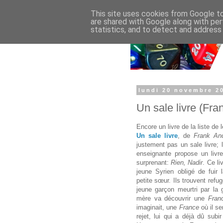
This site uses cookies from Google to 
are shared with Google along with per
statistics, and to detect and address
lundi 20 novembre 2
Un sale livre (Fra
Encore un livre de la liste de 
Un sale livre
, de
Frank And
justement pas un sale livre; 
enseignante propose un livre
surprenant:
Rien, Nadir
. Ce li
jeune Syrien obligé de fuir
petite sœur. Ils trouvent refu
jeune garçon meurtri par la 
mère va découvrir une
Fra
imaginait, une
France
où il se
rejet, lui qui a déjà dû subi