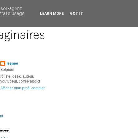
 user-agent
nerate usage
LEARN MORE
GOT IT
jeepee
Belgium
rôliste, geek, auteur,
youtubeur, coffee addict
Afficher mon profil complet
nt
jeepee