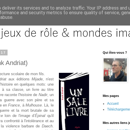
deliver its services and to analyze traffic. Your IP address and
formance and security metrics to ensure quality of service, ge
 abuse.
017
Qui êtes-vous ?
nk Andriat)
lecture scolaire de mon fils.
riat
aux éditions
Mijade
, n'est
l'histoire en quelques mots: une
 à sa classe, un livre au titre
vre raconte l'histoire de
Nadir
, un
Mes pages
 la guerre avec son père et sa
Accueil
ge en
France
, à
Mulhouse
. Là, le
Téléchargeme
guerre et la mort brutale de sa
nce
loin de l'image d’
Épinal
qu'il
ra confronté à l'intolérance et au
Mes autres liens 
r la violence barbare de
Daech
.