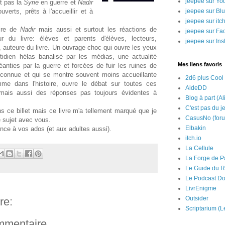
jeepee sur Yo
st pas la
Syrie
en guerre et
Nadir
verts, prêts à l'accueillir et à
jeepee sur Bl
jeepee sur itch
oire de
Nadir
mais aussi et surtout les réactions de
jeepee sur Fa
our du livre: élèves et parents d'élèves, lecteurs,
jeepee sur In
, auteure du livre. Un ouvrage choc qui ouvre les yeux
tidien hélas banalisé par les médias, une actualité
Mes liens favoris
éanties par la guerre et forcées de fuir les ruines de
nconnue et qui se montre souvent moins accueillante
2d6 plus Cool
mme dans l'histoire, ouvre le débat sur toutes ces
AideDD
r mais aussi des réponses pas toujours évidentes à
Blog à part (Al
C'est pas du j
ns ce billet mais ce livre m'a tellement marqué que je
CasusNo (for
 sujet avec vous.
Elbakin
ence à vos ados (et aux adultes aussi).
itch.io
La Cellule
La Forge de P
Le Guide du R
Le Podcast Do
LivrEnigme
Outsider
re:
Scriptarium (L
ommentaire