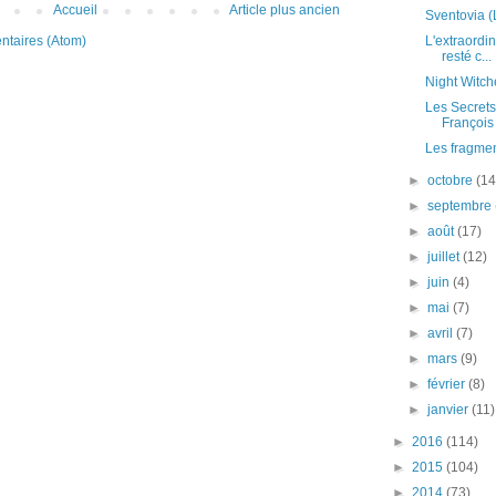
Accueil
Article plus ancien
Sventovia 
L'extraordin
ntaires (Atom)
resté c...
Night Witch
Les Secrets
François
Les fragme
►
octobre
(14
►
septembre
►
août
(17)
►
juillet
(12)
►
juin
(4)
►
mai
(7)
►
avril
(7)
►
mars
(9)
►
février
(8)
►
janvier
(11)
►
2016
(114)
►
2015
(104)
►
2014
(73)