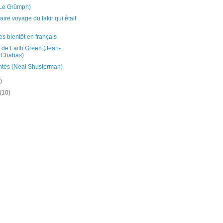
(Le Grümph)
aire voyage du fakir qui était
es bientôt en français
 de Faith Green (Jean-
 Chabas)
ntés (Neal Shusterman)
)
(10)