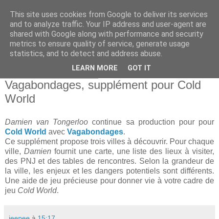
This site uses cookies from Google to deliver its services
and to analyze traffic. Your IP address and user-agent are
shared with Google along with performance and security
metrics to ensure quality of service, generate usage
statistics, and to detect and address abuse.
▼
LEARN MORE
GOT IT
lundi 4 décembre 2017
Vagabondages, supplément pour Cold
World
Damien van Tongerloo
continue sa production pour pour
Cold World
avec
Vagabondages
.
Ce supplément propose trois villes à découvrir. Pour chaque
ville,
Damien
fournit une carte, une liste des lieux à visiter,
des PNJ et des tables de rencontres. Selon la grandeur de
la ville, les enjeux et les dangers potentiels sont différents.
Une aide de jeu précieuse pour donner vie à votre cadre de
jeu
Cold World
.
jeepee
à
15:17