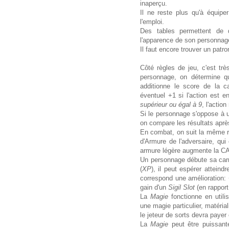
inaperçu.
Il ne reste plus qu'à équip
l'emploi.
Des tables permettent de 
l'apparence de son personnage 
Il faut encore trouver un patr
Côté règles de jeu, c'est trè
personnage, on détermine qu
additionne le score de la c
éventuel +1 si l'action est e
supérieur ou égal à 9
, l'action
Si le personnage s'oppose à un
on compare les résultats après
En combat, on suit la même rè
d'Armure de l'adversaire, qu
armure légère augmente la CA
Un personnage débute sa carr
(
XP
), il peut espérer attein
correspond une amélioration:
gain d'un
Sigil Slot
(en rapport
La
Magie
fonctionne en util
une magie particulier, matéria
le jeteur de sorts devra pay
La
Magie
peut être puissan