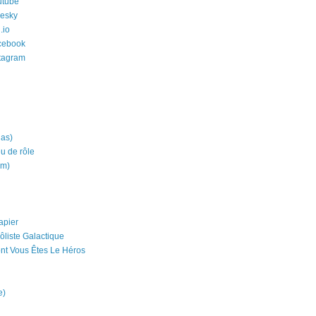
utube
uesky
.io
cebook
stagram
ias)
eu de rôle
um)
apier
ôliste Galactique
nt Vous Êtes Le Héros
e)