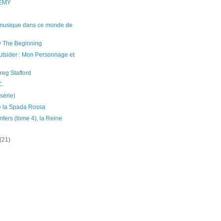
EMY
musique dans ce monde de
y The Beginning
tsider : Mon Personnage et
eg Stafford
C.
série)
e la Spada Rossa
nfers (tome 4), la Reine
(21)