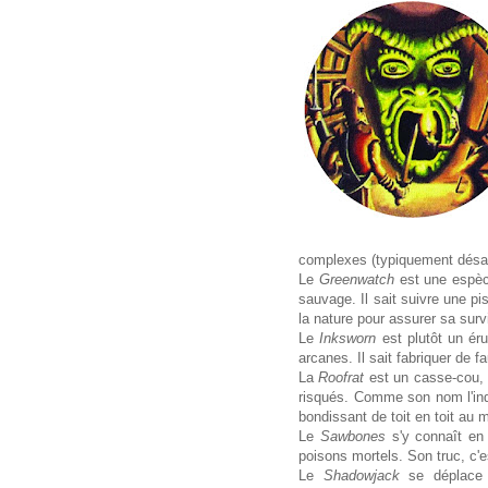
complexes (typiquement désam
Le
Greenwatch
est une espèc
sauvage. Il sait suivre une pi
la nature pour assurer sa surv
Le
Inksworn
est plutôt un éru
arcanes. Il sait fabriquer de 
La
Roofrat
est un casse-cou,
risqués. Comme son nom l'indi
bondissant de toit en toit au 
Le
Sawbones
s'y connaît en
poisons mortels. Son truc, c'es
Le
Shadowjack
se déplace