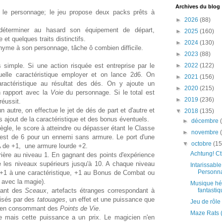
Archives du blog
er le personnage; le jeu propose deux packs prêts à
►
2026
(88)
déterminer au hasard son équipement de départ,
►
2025
(160)
et quelques traits distinctifs.
►
2024
(130)
onyme à son personnage, tâche ô combien difficile.
►
2023
(88)
s simple. Si une action risquée est entreprise par le
►
2022
(122)
elle caractéristique employer et on lance 2d6. On
►
2021
(156)
aractéristique au résultat des dés. On y ajoute un
►
2020
(215)
n rapport avec la
Voie
du personnage. Si le total est
►
2019
(236)
 réussit.
 autre, on effectue le jet de dés de part et d'autre et
▼
2018
(135)
 ajout de la caractéristique et des bonus éventuels.
►
décembre
gle, le score à atteindre ou dépasser étant le Classe
►
novembre
i est de 6 pour un ennemi sans armure. Le port d'une
▼
octobre
(15
 de +1, une armure lourde +2.
Achtung! Ct
ière au niveau 1. En gagnant des points d'expérience
dre les niveaux supérieurs jusqu'à 10. A chaque niveau
Intarissabl
Personnag
 +1 à une caractéristique, +1 au Bonus de Combat ou
 avec la magie).
Musique hé
isant des
Sceaux
, artefacts étranges correspondant à
fantasti
lisés par des
tatouages
, un effet et une puissance que
Jeu de rôle
er en consommant des
Points de Vie
.
Maze Rats (
te mais cette puissance a un prix. Le magicien n'en