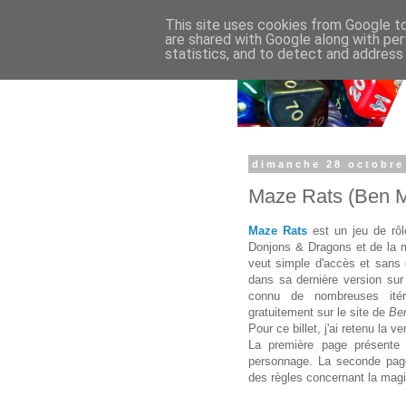
This site uses cookies from Google to 
are shared with Google along with per
statistics, and to detect and address
dimanche 28 octobre
Maze Rats (Ben Mi
Maze Rats
est un jeu de rôle
Donjons & Dragons et de la
veut simple d'accès et sans 
dans sa dernière version su
connu de nombreuses itéra
gratuitement sur le site de
Ben
Pour ce billet, j'ai retenu la v
La première page présente 
personnage. La seconde pag
des règles concernant la magi