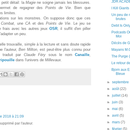
JDR ACAD
petit détail: la
Magie
ne soigne jamais les blessures.
 permet de regagner des
Points de Vie
. Bien que
I Kill Giants
es limites.
Un peu de 
cations sur les monstres. On suppose donc que ces
brutes
e
Combat
, une
CA
et des
Points de Vie
. Le jeu se
Debt Is Onl
e frais avec les autres jeux
OSR
, il suffit d'en piller
Podcasts Ou
d'adapter un peu.
Moi
Décès de Gr
lle trouvaille, simple à la lecture et sans doute rapide
e l'auteur,
Ben Milton
, est peut-être plus connu pour
Mayans M.
 traduit par
Claude Féry
sous le nom
Canaille
,
The Purge (
ripouille
dans l'univers de
Millevaux
.
Le retour d
Bjorn aux E
Bleue
►
septembre
►
août
(22)
►
juillet
(14)
►
juin
(3)
►
mai
(6)
►
avril
(5)
re 2018 à 21:09
►
mars
(7)
upprimé par l'auteur.
►
février
(5)