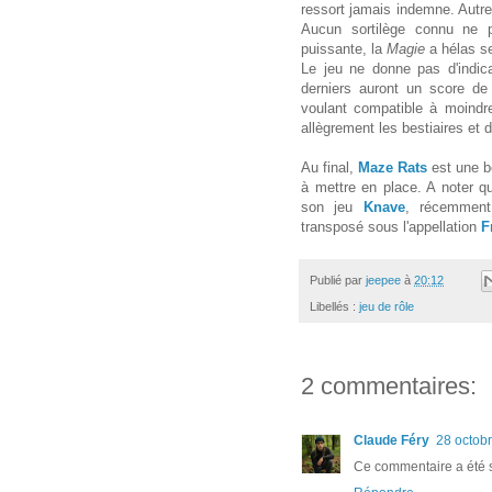
ressort jamais indemne. Autre 
Aucun sortilège connu ne
puissante, la
Magie
a hélas s
Le jeu ne donne pas d'indi
derniers auront un score d
voulant compatible à moindr
allègrement les bestiaires et 
Au final,
Maze Rats
est une be
à mettre en place. A noter qu
son jeu
Knave
, récemment
transposé sous l'appellation
F
Publié par
jeepee
à
20:12
Libellés :
jeu de rôle
2 commentaires:
Claude Féry
28 octob
Ce commentaire a été s