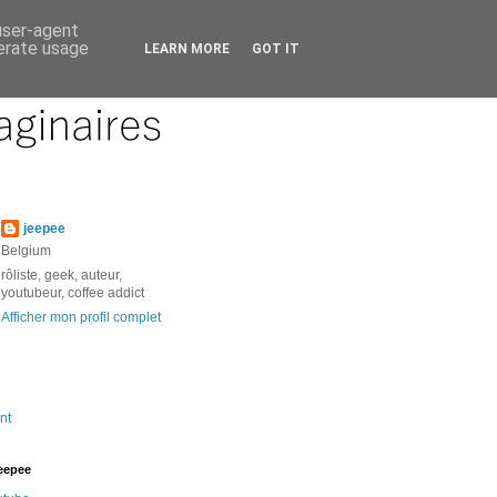
 user-agent
nerate usage
LEARN MORE
GOT IT
jeepee
Belgium
rôliste, geek, auteur,
youtubeur, coffee addict
Afficher mon profil complet
nt
jeepee