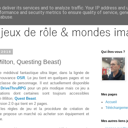
deliver its services and to analyze traffic. Your IP address and
formance and security metrics to ensure quality of service, ge
 abuse.
 2018
Qui êtes-vous ?
lton, Questing Beast)
 médiéval fantastique ultra léger, dans la lignée de
 mouvance
OSR
. Le jeu tient en quelques pages et se
classe de personnage. Il est actuellement disponible
r
DriveThruRPG
pour un prix modique mais ce jeu a
tions dont certaines sont toujours accessibles
Mes pages
 Milton
,
Quest Beast
.
Accueil
ersion 2.0 qui tient en 2 pages.
Téléchargeme
les règles de jeu et la procédure de création de
e propose un marché où acheter son équipement et
e.
Mes autres liens 