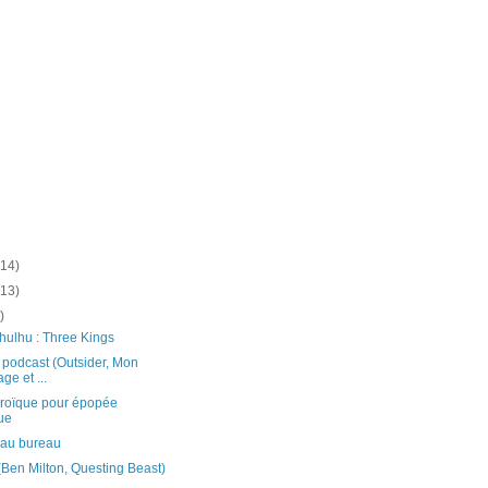
(14)
(13)
)
hulhu : Three Kings
e podcast (Outsider, Mon
e et ...
roïque pour épopée
que
 au bureau
Ben Milton, Questing Beast)