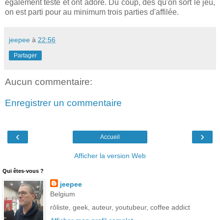
également testé et ont adoré. Du coup, dés qu'on sort le jeu,
on est parti pour au minimum trois parties d'affilée.
jeepee
à
22:56
Partager
Aucun commentaire:
Enregistrer un commentaire
‹
›
Accueil
Afficher la version Web
Qui êtes-vous ?
jeepee
Belgium
rôliste, geek, auteur, youtubeur, coffee addict