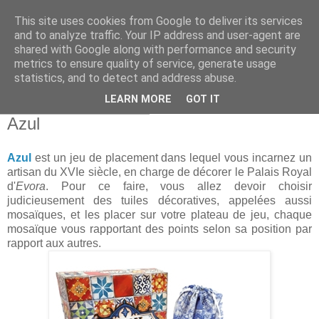
This site uses cookies from Google to deliver its services
and to analyze traffic. Your IP address and user-agent are
shared with Google along with performance and security
metrics to ensure quality of service, generate usage
statistics, and to detect and address abuse.
▼
LEARN MORE
GOT IT
lundi 17 décembre 2018
Azul
Azul
est un jeu de placement dans lequel vous incarnez un
artisan du XVIe siècle, en charge de décorer le Palais Royal
d'
Evora
. Pour ce faire, vous allez devoir choisir
judicieusement des tuiles décoratives, appelées aussi
mosaïques, et les placer sur votre plateau de jeu, chaque
mosaïque vous rapportant des points selon sa position par
rapport aux autres.